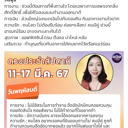
การงาน : ช่วงนี้ต้องการที่พึ่งทางใจ โดยเฉพาะการขอพรจากสิ่ง
ศักดิ์สิทธิ์ เพื่อให้ใจสงบและทำงานออกมาดี
การเงิน : ส่วนใหญ่จะหมดเงินไปกับของกิน กินอาหารตามใจปาก
ความรัก : คนโสด ไม่ต้องรีบร้อน ค่อยๆเลือก/ คนมีคู่ ช่วงนี้
อารมณ์ร้อน อาจจะทะเลาะกันได้
สุขภาพ : ออฟฟิศซินโดรม ตึงคอ บ่าไหล่ หลัง
เสริมดวง : ทำบุญเกี่ยวกับอาหารให้คนยากไร้หรือคนเร่ร่อน