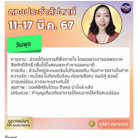
วันพุธ