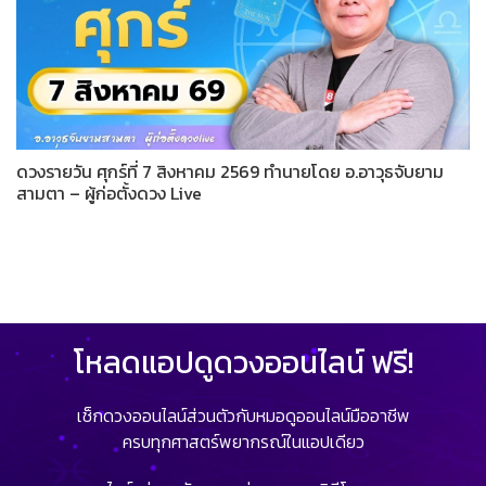
ดวงรายวัน ศุกร์ที่ 7 สิงหาคม 2569 ทำนายโดย อ.อาวุธจับยาม
สามตา – ผู้ก่อตั้งดวง Live
โหลดแอปดูดวงออนไลน์ ฟรี!
เช็กดวงออนไลน์ส่วนตัวกับหมอดูออนไลน์มืออาชีพ
ครบทุกศาสตร์พยากรณ์ในแอปเดียว