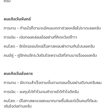
ครับ
คนเกิดวันจันทร์
การงาน - ทำอะไรก็ตามจะมีคนเมตตาช่วยเหลือไม่ขาดเลยครับ
การเงิน - เงินทองคล่องมืออย่างที่คิดหวังจร๊าาา
คนโสด - รักใครชอบใครมีโอกาสหอบผ้าตามกันไปเลยครับ
คนมีคู่ - คู่รักคนรักระวังปันใจเพราะมือที่สามมาแร๊งงงงงครับ
คนเกิดวันอังคาร
การงาน - มีความสำเร็จตามขั้นตามตอนเป็นอย่างดีงามครับผม
การเงิน - ลงทุนได้กำไรงามค้าขายได้กำไรดีครับ
คนโสด - มีโอกาสพบเจอคนมากมายซึ้งล้นแต่เป็นคนที่ดีและ
จริงใจต่อท่านครับ