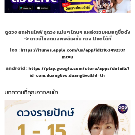
ดูดวง สดผ่านไลฟ์ ดูดวง แม่นๆ โดนๆ แหล่งรวมหมอดูชื่อดัง
->
ดาวน์โหลดแอพพลิเคชั่น ดวง Live ได้ที่
ios :
https://itunes.apple.com/us/app/id1316349233?
mt=8
android :
https://play.google.com/store/apps/details?
id=com.duanglive.duanglive&hl=th
บทความที่คุณอาจสนใจ