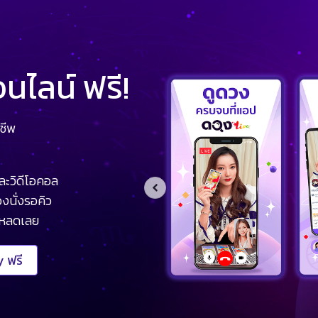
ไลน์ ฟรี!
ชีพ
ละวิดีโอคอล
งนั่งรอคิว
โหลดเลย
 ฟรี