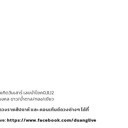
เกิดวันเสาร์ เลขนำโชค0,8,12
ีมงคล ขาว/น้ำตาล/ทอง/เขียว
วงรายสัปดาห์ และ คอนเท้นต์ดวงต่างๆ ได้ที่
ve:
https://www.facebook.com/duanglive