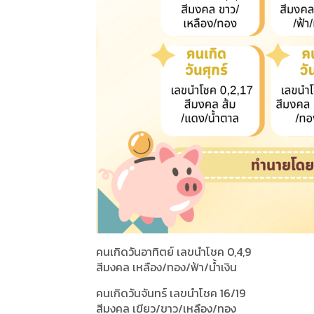
คนเกิดวันอาทิตย์ เลขนำโชค 0,4,9
สีมงคล เหลือง/ทอง/ฟ้า/น้ำเงิน
คนเกิดวันจันทร์ เลขนำโชค 16/19
สีมงคล เขียว/ขาว/เหลือง/ทอง