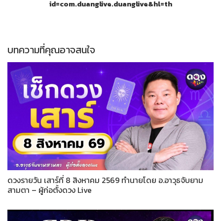
id=com.duanglive.duanglive&hl=th
บทความที่คุณอาจสนใจ
ดวงรายวัน เสาร์ที่ 8 สิงหาคม 2569 ทำนายโดย อ.อาวุธจับยาม
สามตา – ผู้ก่อตั้งดวง Live