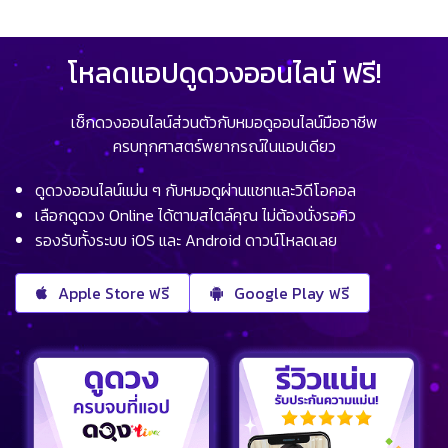
โหลดแอปดูดวงออนไลน์ ฟรี!
เช็กดวงออนไลน์ส่วนตัวกับหมอดูออนไลน์มืออาชีพ
ครบทุกศาสตร์พยากรณ์ในแอปเดียว
ดูดวงออนไลน์แม่น ๆ กับหมอดูผ่านแชทและวิดีโอคอล
เลือกดูดวง Online ได้ตามสไตล์คุณ ไม่ต้องนั่งรอคิว
รองรับทั้งระบบ iOS และ Android ดาวน์โหลดเลย
Apple Store ฟรี
Google Play ฟรี