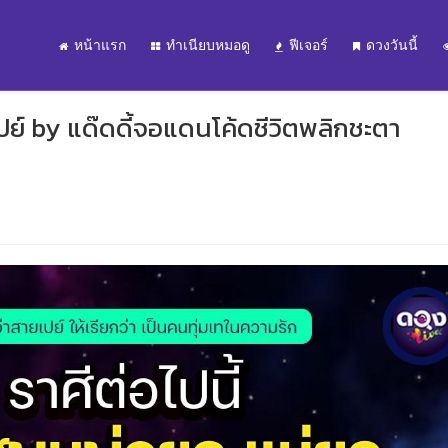
หน้าแรก
ทำเนียบหมอดู
ฟีเจอร์
ดวงวันนี้
ปย์ by แด๊ดดี้จอแดนโค้ดชีวิตพลิกชะตา