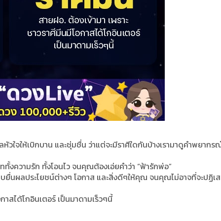
หัวใจให้เบิกบาน และชุ่มชื่น ว่าแต่จะมีราศีใดกันบ้างเรามาดูคำพยากรณ
มเททั้งความรัก ทั้งโอนไว จนคุณต้องเอ่ยคำว่า “ฟ้ารักพ่อ”
ยิบยื่นผลประโยชน์ต่างๆ โอกาส และสิ่งดีๆให้คุณ จนคุณไม่อาจที่จะปฏิเสธ
อกาสได้โกอินเตอร์ เป็นมาดามเร็วๆนี้