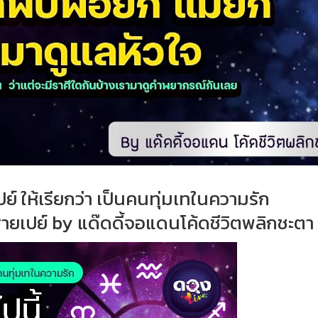
ปย์ ให้เรียกว่า เป็นคนทุ่มเทในความรัก
สายเปย์ by แด๊ดดี้จอแดนโค้ดชีวิตพลิกชะตา