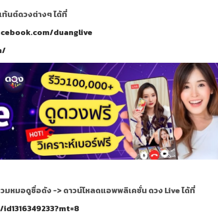
นต์ดวงต่างๆ ได้ที่
acebook.com/duanglive
m/
วมหมอดูชื่อดัง ->
ดาวน์โหลดแอพพลิเคชั่น ดวง Live ได้ที่
p/id1316349233?mt=8