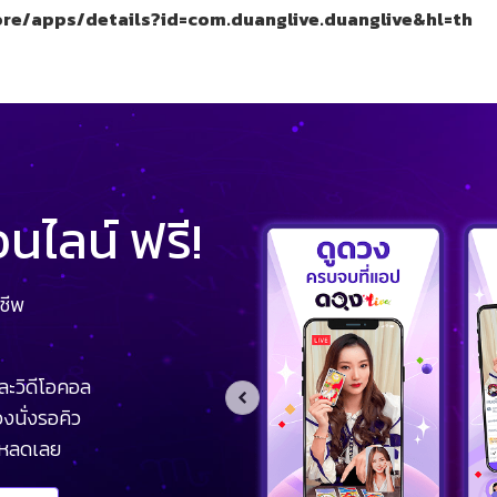
ore/apps/details?id=com.duanglive.duanglive&hl=th
ไลน์ ฟรี!
ชีพ
ละวิดีโอคอล
งนั่งรอคิว
โหลดเลย