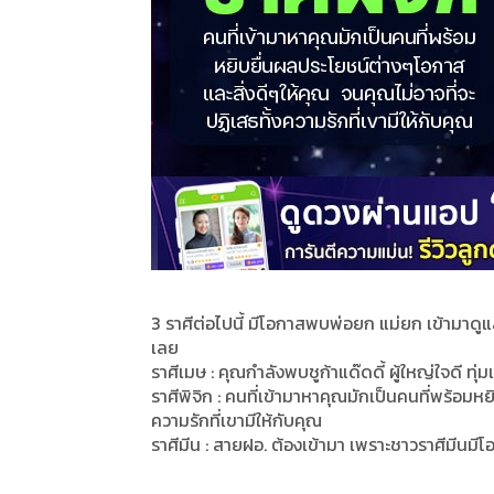
3 ราศีต่อไปนี้ มีโอกาสพบพ่อยก แม่ยก เข้ามาดูแล
เลย
ราศีเมษ : คุณกำลังพบชูก้าแด๊ดดี้ ผู้ใหญ่ใจดี ทุ่
ราศีพิจิก : คนที่เข้ามาหาคุณมักเป็นคนที่พร้อมห
ความรักที่เขามีให้กับคุณ
ราศีมีน : สายฝอ. ต้องเข้ามา เพราะชาวราศีมีนมีโ