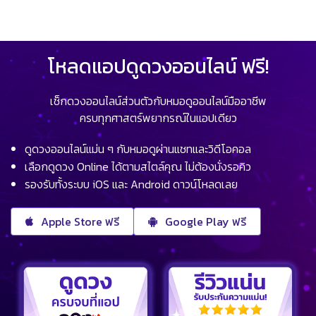
โหลดแอปดูดวงออนไลน์ ฟรี!
เช็กดวงออนไลน์ส่วนตัวกับหมอดูออนไลน์มืออาชีพ
ครบทุกศาสตร์พยากรณ์ในแอปเดียว
ดูดวงออนไลน์แม่น ๆ กับหมอดูผ่านแชทและวิดีโอคอล
เลือกดูดวง Online ได้ตามสไตล์คุณ ไม่ต้องนั่งรอคิว
รองรับทั้งระบบ iOS และ Android ดาวน์โหลดเลย
Apple Store ฟรี
Google Play ฟรี