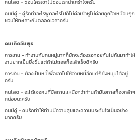
คนโสด - ชอบใครเขาไม่ชอบเราน่าเศร้าใจครับ
คนมีคู่ - คู่รักทำอะไรพูดอะไรไปก็ไม่ค่อเข้าหูไม่ค่อยถูกใจเหมือนถูก
ชวนให้ทะเลาะกันตลอดเวลาครับ
คนเกิดวันพุธ
การงาน - ทำงานกับคนหมู่มากก็มักจะต้องรอคอยกันไปกันมาทำให้
งานยากเย็นยิ่งขึ้นแต่ถ้าไม่ถอยก็จะสำเร็จดีครับ
การเงิน - ต้องเป็นหนี้เพื่อเอาไปใช้จ่ายหนี้อีกแต่ก็ยังหมุนได้อยู่
ครับ
คนโสด - จะได้เจอคนที่มีสถานะเหนือกว่าท่านถ้ามีโอกาสก็จงกล้าๆ
หน่อยนะครับ
คนมีคู่ - คนรักทำให้ท่านมีความสุขและความประทับใจเป็นอย่าง
มากครับ