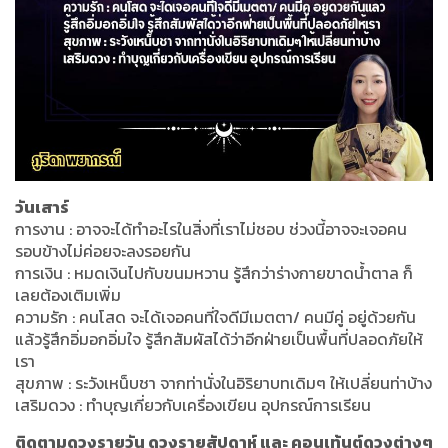
วันเสาร์
การงาน : อาจจะได้ทำอะไรในสิ่งที่เราไม่ชอบ ช่วงนี้อาจจะเจอคน
รอบข้างไม่ค่อยจะลงรอยกัน
การเงิน : หมดเงินไปกับขนมหวาน รู้สึกว่าร่างกายขาดน้ำตาล ก็
เลยต้องเติมเพิ่ม
ความรัก : คนโสด จะได้เจอคนที่ใจดีมีเมตตา/ คนมีคู่ อยู่ด้วยกัน
แล้วรู้สึกอิ่มอกอิ่มใจ รู้สึกสัมผัสได้ว่าอีกฝ่ายเป็นพื้นที่ปลอดภัยให้
เรา
สุขภาพ : ระวังเหน็บชา จากท่านั่งในอิริยาบทเดิมๆ ให้เปลี่ยนท่าบ้าง
เสริมดวง : ทำบุญเกี่ยวกับเครื่องเขียน อุปกรณ์การเรียน
ติดตามดวงรายวัน ดวงรายสัปดาห์ และ คอนเท้นต์ดวงต่างๆ