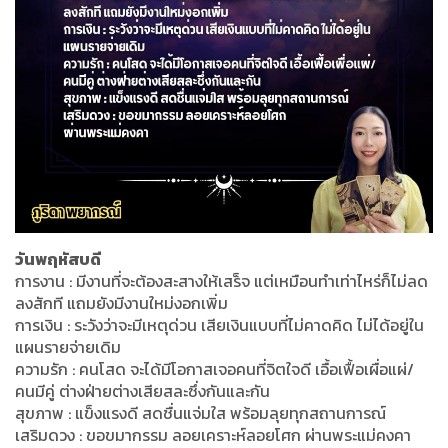
วันพฤหัสบดี
การงาน : มีงานที่จะต้องสะสางให้เสร็จ แต่เหมือนทำเท่าไหร่ก็ไม่ลด
ลงสักที แถมยังมีงานใหม่งอกเพิ่ม
การเงิน : ระวังว่าจะมีเหตุด่วน เสียเงินแบบที่ไม่คาดคิด ไม่ได้อยู่ใน
แผนรายจ่ายเดิม
ความรัก : คนโสด จะได้มีโอกาสเจอคนที่จิตใจดี เอื้อเฟื้อเผื่อแผ่/
คนมีคู่ ต่างฝ่ายต่างเสียสละซึ่งกันและกัน
สุขภาพ : แข็งแรงดี สดชื่นแจ่มใส พร้อมลุยทุกสถานการณ์
เสริมดวง : ขอขมากรรม ลอยเคราะห์ลอยโศก ผ่านพระแม่คงคา