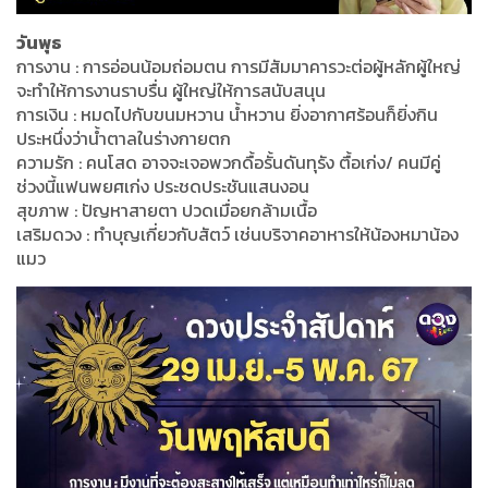
วันพุธ
การงาน : การอ่อนน้อมถ่อมตน การมีสัมมาคารวะต่อผู้หลักผู้ใหญ่
จะทำให้การงานราบรื่น ผู้ใหญ่ให้การสนับสนุน
การเงิน : หมดไปกับขนมหวาน น้ำหวาน ยิ่งอากาศร้อนก็ยิ่งกิน
ประหนึ่งว่าน้ำตาลในร่างกายตก
ความรัก : คนโสด อาจจะเจอพวกดื้อรั้นดันทุรัง ตื้อเก่ง/ คนมีคู่
ช่วงนี้แฟนพยศเก่ง ประชดประชันแสนงอน
สุขภาพ : ปัญหาสายตา ปวดเมื่อยกล้ามเนื้อ
เสริมดวง : ทำบุญเกี่ยวกับสัตว์ เช่นบริจาคอาหารให้น้องหมาน้อง
แมว