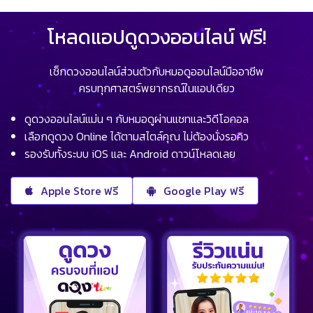
โหลดแอปดูดวงออนไลน์ ฟรี!
เช็กดวงออนไลน์ส่วนตัวกับหมอดูออนไลน์มืออาชีพ
ครบทุกศาสตร์พยากรณ์ในแอปเดียว
ดูดวงออนไลน์แม่น ๆ กับหมอดูผ่านแชทและวิดีโอคอล
เลือกดูดวง Online ได้ตามสไตล์คุณ ไม่ต้องนั่งรอคิว
รองรับทั้งระบบ iOS และ Android ดาวน์โหลดเลย
Apple Store ฟรี
Google Play ฟรี