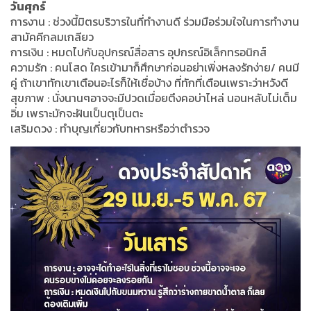
วันศุกร์
การงาน : ช่วงนี้มิตรบริวารในที่ทำงานดี ร่วมมือร่วมใจในการทำงาน
สามัคคีกลมเกลียว
การเงิน : หมดไปกับอุปกรณ์สื่อสาร อุปกรณ์อิเล็กทรอนิกส์
ความรัก : คนโสด ใครเข้ามาก็ศึกษาก่อนอย่าเพิ่งหลงรักง่าย/ คนมี
คู่ ถ้าเขาทักเขาเตือนอะไรก็ให้เชื่อบ้าง ที่ทักที่เตือนเพราะว่าหวังดี
สุขภาพ : นั่งนานๆอาจจะมีปวดเมื่อยตึงคอบ่าไหล่ นอนหลับไม่เต็ม
อิ่ม เพราะมักจะฝันเป็นตุเป็นตะ
เสริมดวง : ทำบุญเกี่ยวกับทหารหรือว่าตำรวจ