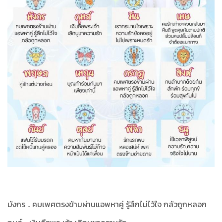
มังกร .. คบเพศตรงข้ามผ่านแอพหาคู่ รู้สึกไม่ไว้ใจ กลัวถูกหลอก