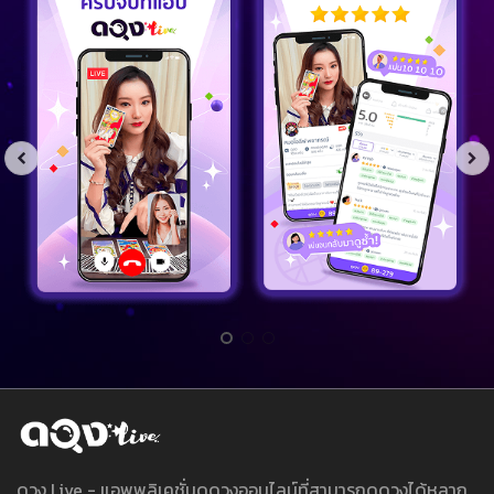
ดวง Live - แอพพลิเคชั่นดูดวงออนไลน์ที่สามารถดูดวงได้หลาก