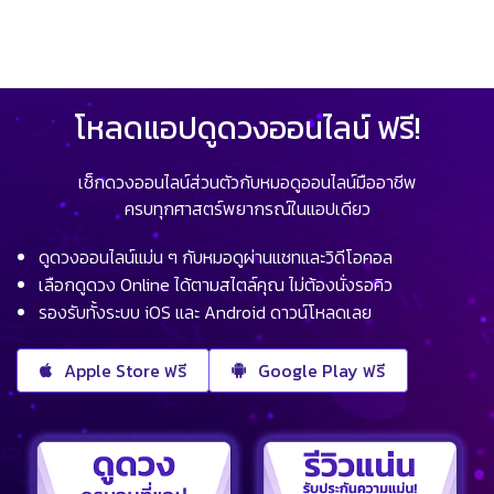
โหลดแอปดูดวงออนไลน์ ฟรี!
เช็กดวงออนไลน์ส่วนตัวกับหมอดูออนไลน์มืออาชีพ
ครบทุกศาสตร์พยากรณ์ในแอปเดียว
ดูดวงออนไลน์แม่น ๆ กับหมอดูผ่านแชทและวิดีโอคอล
เลือกดูดวง Online ได้ตามสไตล์คุณ ไม่ต้องนั่งรอคิว
รองรับทั้งระบบ iOS และ Android ดาวน์โหลดเลย
Apple Store ฟรี
Google Play ฟรี