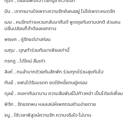
กุมภ์ .. เงินคือพระเจ้า เลิกบูชาความรัก
มีน .. เราทรมานใจเพราะความรักยังคงอยู่ ไม่ใช่เพราะหมดรัก
เมษ .. คนรักเก่าจะหวนกลับมาคืนดี พูดคุยกันตามปกติ ส่วนคน
ปลิ้นปล้อนก็จำต้องแยกทาง
พฤษภ .. คู่รักแต่ปางก่อน
เมถุน .. บุญทำร่วมกันมาเพียงเท่านี้
กรกฎ .. ได้ใหม่ ลืมเก่า
สิงห์ .. ทนลำบากด้วยกันสักพัก ร่วมทุกข์ร่วมสุขกันไป
กันย์ .. แฟนได้รับมรดก ชดใช้หนี้แทนคู่ครอง
ตุลย์ .. คบหากันมานาน ความสัมพันธ์ไม่ก้าวหน้า เป็นได้แค่เพื่อน
พิจิก .. รักแรกพบ หลงเสน่ห์เพศตรงข้ามง่ายดาย
ธนู .. ใช้เวลาพิสูจน์ความรัก ความจริงใจ ไม่นาน