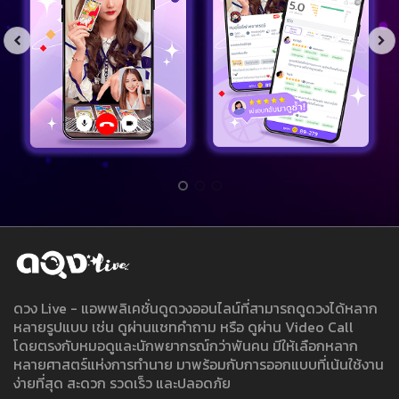
ดวง Live - แอพพลิเคชั่นดูดวงออนไลน์ที่สามารถดูดวงได้หลาก
หลายรูปแบบ เช่น ดูผ่านแชทคำถาม หรือ ดูผ่าน Video Call
โดยตรงกับหมอดูและนักพยากรณ์กว่าพันคน มีให้เลือกหลาก
หลายศาสตร์แห่งการทำนาย มาพร้อมกับการออกแบบที่เน้นใช้งาน
ง่ายที่สุด สะดวก รวดเร็ว และปลอดภัย