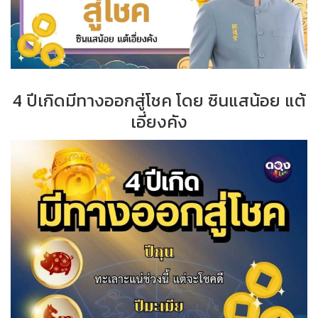
4 ปีเกิดมีทางออกสู่โชค โดย ซินแสน้อย แต้
เอี่ยงคัง