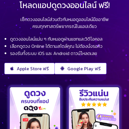
โหลดแอปดูดวงออนไลน์ ฟรี!
เช็กดวงออนไลน์ส่วนตัวกับหมอดูออนไลน์มืออาชีพ
ครบทุกศาสตร์พยากรณ์ในแอปเดียว
ดูดวงออนไลน์แม่น ๆ กับหมอดูผ่านแชทและวิดีโอคอล
เลือกดูดวง Online ได้ตามสไตล์คุณ ไม่ต้องนั่งรอคิว
รองรับทั้งระบบ iOS และ Android ดาวน์โหลดเลย
Apple Store ฟรี
Google Play ฟรี