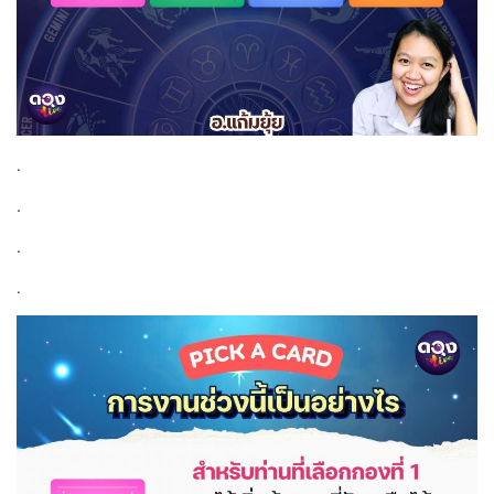
.
.
.
.