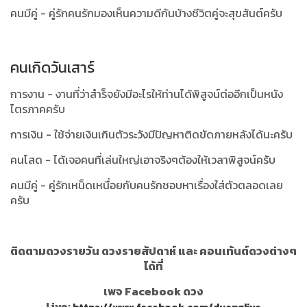
คนมีคู่ - คู่รักคนรักมองเห็นความดีกันบ้างชีวิตคู่จะสุขสันต์ครับ
คนเกิดวันเสาร์
การงาน - งานที่ว่าสำร็จยังมีอะไรให้ท่านได้พิสูจน์ต่ออีกเป็นหนัง
ไตรภาคครับ
การเงิน - ใช้จ่ายเงินเกินตัวระวังมีปัญหาติดขัดภายหลังได้นะครับ
คนโสด - ได้เจอคนที่เล่นใหญ่เอาจริงๆต้องให้เวลาพิสูจน์ครับ
คนมีคู่ - คู่รักเหน็ดเหนื่อยกับคนรักชอบหาเรื่องใส่ตัวตลอดเลย
ครับ
ติดตามดวงรายวัน ดวงรายสัปดาห์ และ คอนเท้นต์ดวงต่างๆ
ได้ที่
เพจ Facebook ดวง
Live:
https://www.facebook.com/duanglive