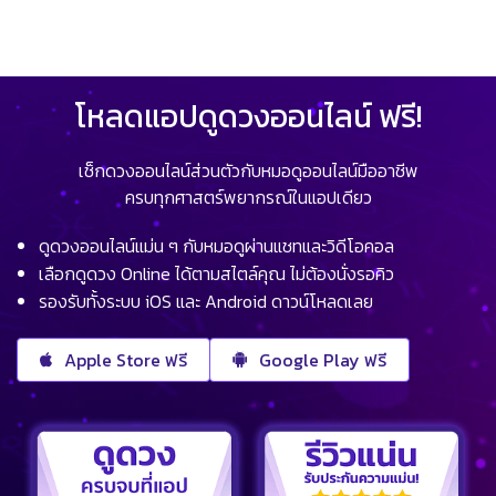
โหลดแอปดูดวงออนไลน์ ฟรี!
เช็กดวงออนไลน์ส่วนตัวกับหมอดูออนไลน์มืออาชีพ
ครบทุกศาสตร์พยากรณ์ในแอปเดียว
ดูดวงออนไลน์แม่น ๆ กับหมอดูผ่านแชทและวิดีโอคอล
เลือกดูดวง Online ได้ตามสไตล์คุณ ไม่ต้องนั่งรอคิว
รองรับทั้งระบบ iOS และ Android ดาวน์โหลดเลย
Apple Store ฟรี
Google Play ฟรี