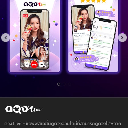
ดวง Live - แอพพลิเคชั่นดูดวงออนไลน์ที่สามารถดูดวงได้หลาก