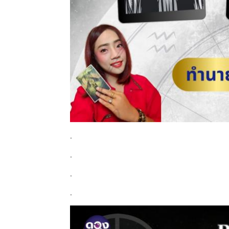
.
.
.
.