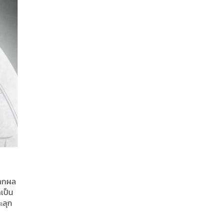
จากผล
เป็น
ะลุก