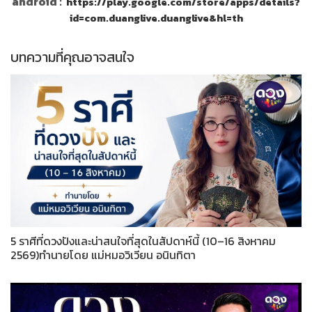
android :
https://play.google.com/store/apps/details?
id=com.duanglive.duanglive&hl=th
บทความที่คุณอาจสนใจ
5 ราศีที่ดวงปังและน่าสนใจที่สุดในสัปดาห์นี้ (10–16 สิงหาคม
2569)ทำนายโดย แม่หมอวิเวียน อนินทิตา