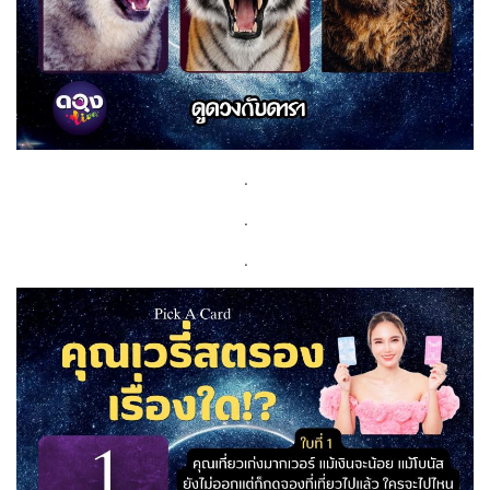
.
.
.