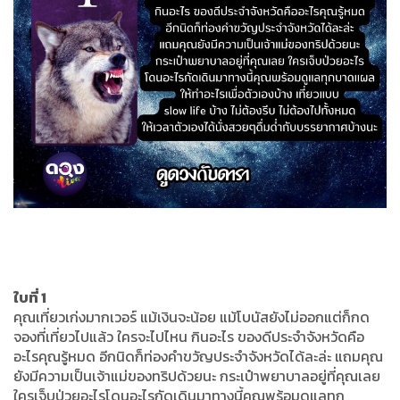
ใบที่ 1
คุณเที่ยวเก่งมากเวอร์ แม้เงินจะน้อย แม้โบนัสยังไม่ออกแต่ก็กด
จองที่เที่ยวไปแล้ว ใครจะไปไหน กินอะไร ของดีประจำจังหวัดคือ
อะไรคุณรู้หมด อีกนิดก็ท่องคำขวัญประจำจังหวัดได้ละล่ะ แถมคุณ
ยังมีความเป็นเจ้าแม่ของทริปด้วยนะ กระเป๋าพยาบาลอยู่ที่คุณเลย
ใครเจ็บป่วยอะไรโดนอะไรกัดเดินมาทางนี้คุณพร้อมดูแลทุก