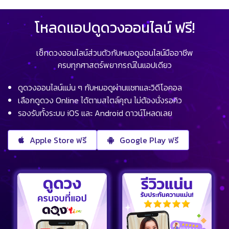
โหลดแอปดูดวงออนไลน์ ฟรี!
เช็กดวงออนไลน์ส่วนตัวกับหมอดูออนไลน์มืออาชีพ
ครบทุกศาสตร์พยากรณ์ในแอปเดียว
ดูดวงออนไลน์แม่น ๆ กับหมอดูผ่านแชทและวิดีโอคอล
เลือกดูดวง Online ได้ตามสไตล์คุณ ไม่ต้องนั่งรอคิว
รองรับทั้งระบบ iOS และ Android ดาวน์โหลดเลย
Apple Store ฟรี
Google Play ฟรี