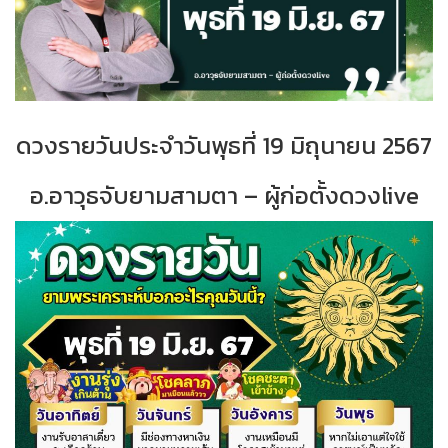
ดวงรายวันประจำ
วั
นพุธที่
19 มิถุนายน 2567
อ.อาวุธจับยามสามตา – ผู้ก่อตั้งดวงlive