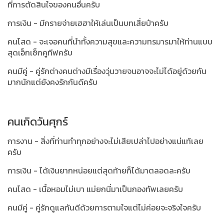
ที่การตัดสินใจของคนอื่นครับ
การเงิน - มีกรายจ่ายเฮฮาให้เล่นเป็นบทเสี่ยป๋าครับ
คนโสด - จะเจอคนที่นำทั้งความสุขและความทรมารมาให้ท่านแบบ
สุดเอ็กเซ็กคูทีฟครับ
คนมีคู่ - คู่รักต่างคนต่างมีเรื่องวุ่นวายจนอาจจะไม่ได้อยู่ด้วยกัน
มากนักแต่ยังคงรักกันดีครับ
คนเกิดวันศุกร์
การงาน - สิ่งที่ท่านทำทุกอย่างจะไม่เสียเปล่าไปอย่างแน่แท้เลย
ครับ
การเงิน - ได้เงินยากหน่อยแต่สุดท้ายก็ได้มาตลอดละครับ
คนโสด - เนื้อหอมไม่เบา แม่ยกนี่มาเป็นกองทัพเลยครับ
คนมีคู่ - คู่รักดูแลกันดีด้วยการตามใจแต่ไม่ค่อยจะจริงใจครับ