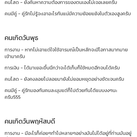
คนโสด - ยังค้นหาความต้องการของตนเองไม่เจอเลยครับ
คนมีคู่ - คู่รักไม่รู้จะเอาอะไรกันแน่มีความย้อยแย้งในตัวเองสูงครับ
คนเกิดวันพุธ
การงาน - หากไม่เอาแต่ใจใช้อารมณ์เป็นหลักจะมีโอกาสมากมาย
เข้ามาครับ
การเงิน - ได้มาเยอะขึ้นนึกว่าจะได้เก็บก็ใช้หมดอีกจนได้ครับ
คนโสด - ยังคงลอยไปลอยมายังไม่ยอมหยุดอย่างชัดเจนครับ
คนมีคู่ - คู่รักมองกันคนละมุมแต่ก็ไปด้วยกันได้แบบงงๆนะ
ครับ555
คนเกิดวันพฤหัสบดี
การงาน - มีอะไรก็ค่อยๆทำไปหลายๆอย่างมันไม่ได้อยู่ที่ท่านมันอยู่