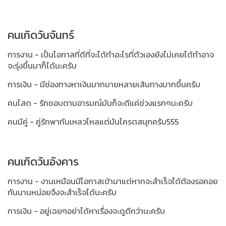
คนเกิดวันจันทร์
การงาน - เป็นโอกาสที่ดีที่จะได้ทำอะไรที่ตัวเองยังไม่เคยได้ทำอาจ
จะรุ่งขึ้นมาก็ได้นะครับ
การเงิน - มีช่องทางหาเงินมากมายหลายเส้นทางมากขึ้นครับ
คนโสด - รักชอบตามอารมณ์มันก็จะดีแค่ช่วงแรกๆนะครับ
คนมีคู่ - คู่รักพากันเหลวไหลแต่มันโครตสนุกครับ555
คนเกิดวันอังคาร
การงาน - งานเหมือนมีโอกาสเข้ามาแต่หากจะสำเร็จได้ต้องรอคอย
กันนานหน่อยจึงจะสำเร็จได้นะครับ
การเงิน - อยู่เฉยๆอย่าได้หาเรื่องจะดูดีกว่านะครับ