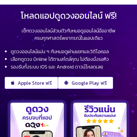
โหลดแอปดูดวงออนไลน์ ฟรี!
เช็กดวงออนไลน์ส่วนตัวกับหมอดูออนไลน์มืออาชีพ
ครบทุกศาสตร์พยากรณ์ในแอปเดียว
ดูดวงออนไลน์แม่น ๆ กับหมอดูผ่านแชทและวิดีโอคอล
เลือกดูดวง Online ได้ตามสไตล์คุณ ไม่ต้องนั่งรอคิว
รองรับทั้งระบบ iOS และ Android ดาวน์โหลดเลย
Apple Store ฟรี
Google Play ฟรี