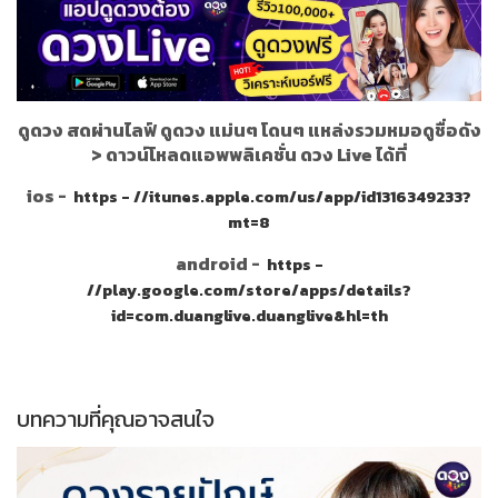
ดูดวง สดผ่านไลฟ์ ดูดวง แม่นๆ โดนๆ แหล่งรวมหมอดูชื่อดัง
>
ดาวน์โหลดแอพพลิเคชั่น ดวง Live ได้ที่
ios -
https - //itunes.apple.com/us/app/id1316349233?
mt=8
android -
https -
//play.google.com/store/apps/details?
id=com.duanglive.duanglive&hl=th
บทความที่คุณอาจสนใจ