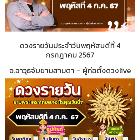
ดวงรายวันประจำ
วั
นพฤหัสบดีที่ 4
กรกฎาคม
2567
อ.อาวุธจับยามสามตา – ผู้ก่อตั้งดวงlive