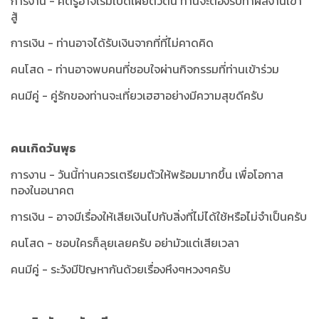
การงาน - ศัตรูอาจเริ่มเปิดเผยตัวตน ท่านจะต้องรีบทำผลงานเข้า
สู้
การเงิน - ท่านอาจได้รับเงินจากที่ที่ไม่คาดคิด
คนโสด - ท่านอาจพบคนที่ชอบใจผ่านกิจกรรมที่ท่านเข้าร่วม
คนมีคู่ - คู่รักของท่านจะเที่ยวเฮฮาอย่างมีความสุขดีครับ
คนเกิดวันพุธ
การงาน - วันนี้ท่านควรเตรียมตัวให้พร้อมมากขึ้น เพื่อโอกาส
ทองในอนาคต
การเงิน - อาจมีเรื่องให้เสียเงินไปกับสิ่งที่ไม่ได้ใช้หรือไม่จำเป็นครับ
คนโสด - ชอบใครก็ลุยเลยครับ อย่ามัวแต่เสียเวลา
คนมีคู่ - ระวังมีปัญหากันด้วยเรื่องหึงๆหวงๆครับ