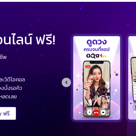
ไลน์ ฟรี!
ชีพ
ละวิดีโอคอล
งนั่งรอคิว
โหลดเลย
 ฟรี