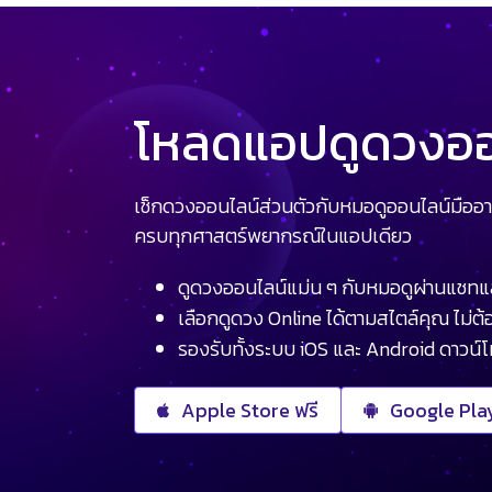
โหลดแอปดูดวงออน
เช็กดวงออนไลน์ส่วนตัวกับหมอดูออนไลน์มืออา
ครบทุกศาสตร์พยากรณ์ในแอปเดียว
ดูดวงออนไลน์แม่น ๆ กับหมอดูผ่านแชทแ
เลือกดูดวง Online ได้ตามสไตล์คุณ ไม่ต้อ
รองรับทั้งระบบ iOS และ Android ดาวน์
Apple Store ฟรี
Google Play