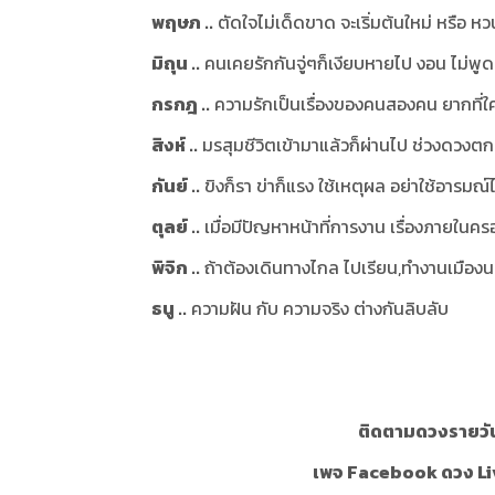
พฤษภ ..
ตัดใจไม่เด็ดขาด จะเริ่มต้นใหม่ หรือ ห
มิถุน ..
คนเคยรักกันจู่ๆก็เงียบหายไป งอน ไม่พูดค
กรกฎ ..
ความรักเป็นเรื่องของคนสองคน ยากที่ใ
สิงห์ ..
มรสุมชีวิตเข้ามาแล้วก็ผ่านไป ช่วงดวงตกต
กันย์ ..
ขิงก็รา ข่าก็แรง ใช้เหตุผล อย่าใช้อารมณ์
ตุลย์ ..
เมื่อมีปัญหาหน้าที่การงาน เรื่องภายในค
พิจิก ..
ถ้าต้องเดินทางไกล ไปเรียน,ทำงานเมือง
ธนู ..
ความฝัน กับ ความจริง ต่างกันลิบลับ
ติดตามดวงรายวัน 
เพจ Facebook ดวง Li