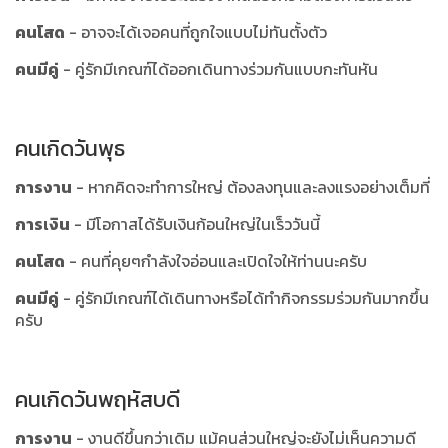
คนโสด
- อาจจะได้เจอคนที่ถูกใจแบบไม่ทันตั้งตัว
คนมีคู่
- คู่รักมีเกณฑ์ได้ออกเดินทางร่วมกันแบบกะทันหัน
คนเกิดวันพุธ
การงาน
- หากคิดจะทำการใหญ่ ต้องลงทุนและลงแรงอย่างเต็มที่
การเงิน
- มีโอกาสได้รับเงินก้อนใหญ่ในเร็ววันนี้
คนโสด
- คนที่คุยๆกำลังใจอ่อนและเปิดใจให้ท่านนะครับ
คนมีคู่
- คู่รักมีเกณฑ์ได้เดินทางหรือได้ทำกิจกรรมร่วมกันมากขึ้น
ครับ
คนเกิดวันพฤหัสบดี
การงาน
- งานดีขึ้นกว่าเดิม แม้คนส่วนใหญ่จะยังไม่เห็นความดี