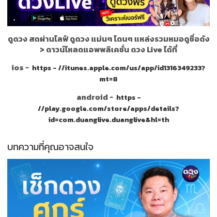
ดูดวง สดผ่านไลฟ์ ดูดวง แม่นๆ โดนๆ แหล่งรวมหมอดูชื่อดัง
>
ดาวน์โหลดแอพพลิเคชั่น ดวง Live ได้ที่
ios -
https - //itunes.apple.com/us/app/id1316349233?
mt=8
android -
https -
//play.google.com/store/apps/details?
id=com.duanglive.duanglive&hl=th
บทความที่คุณอาจสนใจ