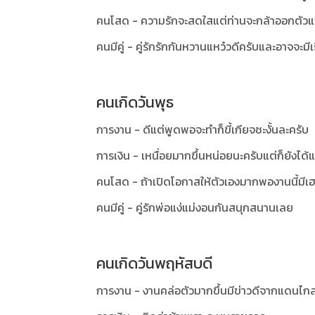
คนโสด - ความรักจะสดใสแต่ท่านจะกล้าออกตัวแ
คนมีคู่ - คู่รักรักกันหวานแหว๋วดีครับและอาจจะมีเร
คนเกิดวันพุธ
การงาน - ดีแต่พูดพอจะทำก็ขี้เกียจซะงั้นละครับ
การเงิน - เหนื่อยมากขึ้นหน่อยนะครับแต่ก็ยังได้
คนโสด - ถ้าเปิดโอกาสให้ตัวเองมากพองานนี้มีเ
คนมีคู่ - คู่รักพ่อแง่แม่งอนกันสนุกสนานเลย
คนเกิดวันพฤหัสบดี
การงาน - งานคล่อตัวมากขึ้นมีข่าวดีจากแดนไกลเ