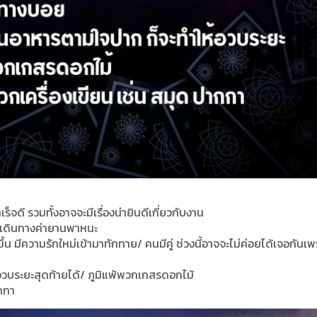
จดี รวมทั้งอาจจะมีเรื่องน่ายินดีเกี่ยวกับงาน
่าเดินทางค่ายานพาหนะ
้น มีความรักใหม่เข้ามาทักทาย/ คนมีคู่ ช่วงนี้อาจจะไม่ค่อยได้เจอกันเพ
อวบระยะสุดท้ายได้/ ภูมิแพ้พวกเกสรดอกไม้
ากกา