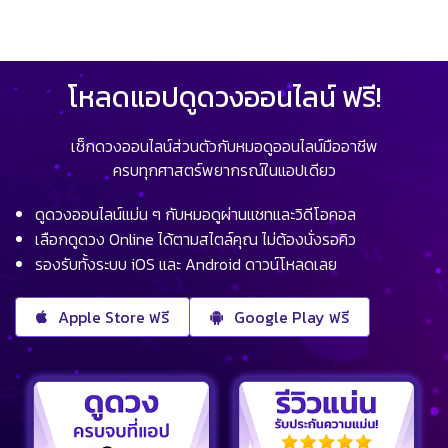
โหลดแอปดูดวงออนไลน์ ฟรี!
เช็กดวงออนไลน์ส่วนตัวกับหมอดูออนไลน์มืออาชีพ
ครบทุกศาสตร์พยากรณ์ในแอปเดียว
ดูดวงออนไลน์แม่น ๆ กับหมอดูผ่านแชทและวิดีโอคอล
เลือกดูดวง Online ได้ตามสไตล์คุณ ไม่ต้องนั่งรอคิว
รองรับทั้งระบบ iOS และ Android ดาวน์โหลดเลย
Apple Store ฟรี
Google Play ฟรี