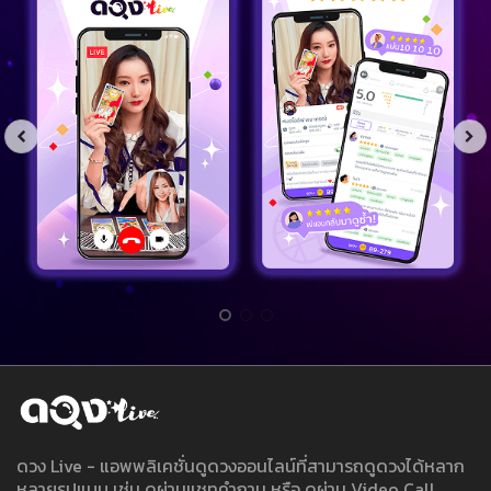
ดวง Live - แอพพลิเคชั่นดูดวงออนไลน์ที่สามารถดูดวงได้หลาก
หลายรูปแบบ เช่น ดูผ่านแชทคำถาม หรือ ดูผ่าน Video Call