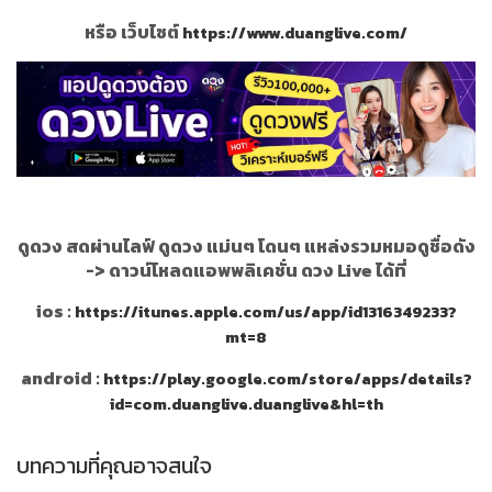
หรือ เว็บไซต์
https://www.duanglive.com/
ดูดวง สดผ่านไลฟ์ ดูดวง แม่นๆ โดนๆ แหล่งรวมหมอดูชื่อดัง
->
ดาวน์โหลดแอพพลิเคชั่น ดวง Live ได้ที่
ios :
https://itunes.apple.com/us/app/id1316349233?
mt=8
android :
https://play.google.com/store/apps/details?
id=com.duanglive.duanglive&hl=th
บทความที่คุณอาจสนใจ