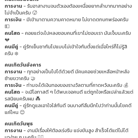
การงาน
- รับอาสางานจนตัวเองต้องเหนื่อยยากลำบากมากอย่าง
ไม่จำเป็นครับ 🥵
การเงิน
- มีเข้ามาตามความคาดหมาย ไม่ขาดตกบกพร่องครับ
💵
คนโสด
- คอยแต่จะไปหลงชอบคนที่เขาไม่ชอบเรา มันเจ็บนะครับ
💔
คนมีคู่
- คู่รักเย็นชากันไปแบบไม่เข้าใจกันตั้งแต่เมื่อไหร่ก็ไม่รู้สิ
ครับ ❄️
คนเกิดวันอังคาร
การงาน
- ทุกอย่างเป็นไปได้ด้วยดี มีคนคอยช่วยเหลือหน้าหลัง
ซ้ายขวาครับ 🤝
การเงิน
- ท่านจะได้เงินทองของรางวัลตามที่คาดหวังนะครับ 💰
คนโสด
- จะมีโอกาสดี ๆ ได้พบเจอคนดี แต่ถูกใจหรือเปล่าแล้วแต่
รสนิยมครับผม 💑
คนมีคู่
- คู่รักดูแลเอาใจใส่กันดี จนบางทีลืมนึกไปว่าท่านนั้นโชคดี
แค่ไหน 😊
คนเกิดวันพุธ
การงาน
- งานมีเรื่องให้ต้องเร่งรีบ แข่งขันสูง สำเร็จได้แต่ไม่ได้
มาง่าย ๆ นะครับ 🏃‍♂️