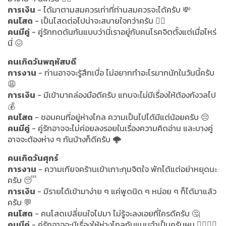
การเงิน
- ได้มาตามสมควรเท่าที่ท่านสมควรจะได้ครับ 💸
คนโสด
- เป็นโสดต่อไปน่าจะสบายใจกว่าครับ 🤷‍♂️
คนมีคู่
- คู่รักกดดันกันแบบว่านี่เราอยู่กับคนโรคจิตตั้งแต่เมื่อไหร่
นี่ 😖
คนเกิดวันพฤหัสบดี
การงาน
- ท่านอาจจะรู้สึกเบื่อ ไม่อยากทำอะไรมากนักในวันนี้ครับ
😩
การเงิน
- มีเข้ามาคล่องมือดีครับ แทบจะไม่มีเรื่องให้ต้องกังวลไป
💰
คนโสด
- ชอบคนที่อยู่ห่างไกล ความเป็นไปได้มีแต่น้อยครับ 😔
คนมีคู่
- คู่รักอาจจะไม่ค่อยลงรอยในเรื่องความคิดอ่าน และบางคู่
อาจจะต้องห่าง ๆ กันบ้างก็ดีครับ 🌩️
คนเกิดวันศุกร์
การงาน
- ความเกียจคร้านเข้าเกาะกุมจิตใจ พักได้แต่อย่าหยุดนะ
ครับ 😴
การเงิน
- มีรายได้เข้ามาง่าย ๆ แค่พูดนิด ๆ หน่อย ๆ ก็ได้มาแล้ว
ครับ 💬
คนโสด
- คนโสดเปลี่ยนใจไปมา ไม่รู้จะลงเอยที่ใครดีครับ 🤔
คนมีคู่
- คู่รักอาจจะมีเรื่องให้ห่างไกลกันแบบจำเป็นครับผม 🚶‍♂️🚶‍♀️