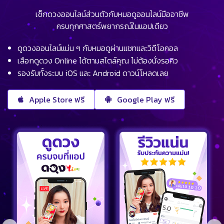
เช็กดวงออนไลน์ส่วนตัวกับหมอดูออนไลน์มืออาชีพ
ครบทุกศาสตร์พยากรณ์ในแอปเดียว
ดูดวงออนไลน์แม่น ๆ กับหมอดูผ่านแชทและวิดีโอคอล
เลือกดูดวง Online ได้ตามสไตล์คุณ ไม่ต้องนั่งรอคิว
รองรับทั้งระบบ iOS และ Android ดาวน์โหลดเลย
Apple Store ฟรี
Google Play ฟรี