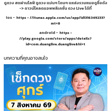
ดูดวง สดผ่านไลฟ์ ดูดวง แม่นๆ โดนๆ แหล่งรวมหมอดูชื่อดัง
->
ดาวน์โหลดแอพพลิเคชั่น ดวง Live ได้ที่
ios -
https - //itunes.apple.com/us/app/id1316349233?
mt=8
android -
https -
//play.google.com/store/apps/details?
id=com.duanglive.duanglive&hl=t
บทความที่คุณอาจสนใจ