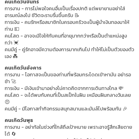
คนเกิดวันจันทร์
การงาน - การไม่พอใจคนอื่นเป็นเรื่องปกติ แต่พยายามอย่าใส่
อารมณ์ลงไป ชีวิตจะราบรื่นขึ้นครับ 📝
การเงิน - คนรักหรือสมาชิกในครอบครัวจะเป็นผู้นำเงินทองมาให้
ท่าน 💵
คนโสด - อาจจะมีใจให้กับคนที่อายุมากกว่าหรือเป็นตำแหน่งสูง
กว่า 💓
คนมีคู่ - คู่รักอาจมีความต้องการมากเกินไป ทำให้ไม่เป็นตัวของตัว
เอง 💑
คนเกิดวันอังคาร
การงาน - โอกาสจะเป็นของท่านที่พร้อมกระโดดเข้าหามัน อย่ารอ
ช้า 🚀
การเงิน - มีเงินเข้ามาอย่างไม่คาดคิดจากการเดินทางไกล 💸
คนโสด - จะได้พบกับคนที่เป็นสเป็กในฝัน เหมือนฝันกลางวันเลย
😍
คนมีคู่ - มีโอกาสทำกิจกรรมสนุกสนานและมันส์ไปพร้อมกัน 🎉
คนเกิดวันพุธ
การงาน - อย่าท้อในช่วงที่ใกล้ถึงเป้าหมาย เพราะอาจรู้สึกเสียดาย
ได้ 🔄