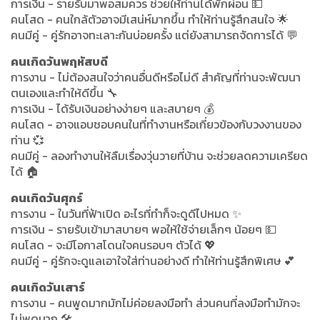
การเงิน - รายรับมาพอสมควร ช่วยให้ท่านได้พักผ่อน 💵
คนโสด - คนใกล้ตัวอาจมีเสน่ห์มากขึ้น ทำให้ท่านรู้สึกสนใจ 🌟
คนมีคู่ - คู่รักอาจทะเลาะกันบ่อยครั้ง แต่ยังสามารถจัดการได้ 💬
คนเกิดวันพฤหัสบดี
การงาน - ไม่ต้องสนใจว่าคนอื่นดีหรือไม่ดี สำคัญที่ท่านจะพัฒนา
ตนเองและทำให้ดีขึ้น 🔧
การเงิน - ได้รับเงินอย่างง่ายๆ และสบายๆ 💰
คนโสด - อาจแอบชอบคนในที่ทำงานหรือเกี่ยวข้องกับวงงานของ
ท่าน 💞
คนมีคู่ - ลองทำงานให้ลืมเรื่องวุ่นวายที่บ้าน จะช่วยลดความเครียด
ได้ 🏠
คนเกิดวันศุกร์
การงาน - ในวันที่ฟ้าเปิด อะไรที่ทำก็จะดูดีไปหมด ✨
การเงิน - รายรับเข้ามาสบายๆ พอให้ใช้จ่ายเล็กๆ น้อยๆ 💵
คนโสด - จะมีโอกาสโดนใจคนรอบๆ ตัวได้ 💖
คนมีคู่ - คู่รักจะดูแลเอาใจใส่ท่านอย่างดี ทำให้ท่านรู้สึกพิเศษ 💕
คนเกิดวันเสาร์
การงาน - คนพูดมากมักไม่ค่อยลงมือทำ ส่วนคนที่ลงมือทำมักจะ
ไม่พูดมาก 🛠️