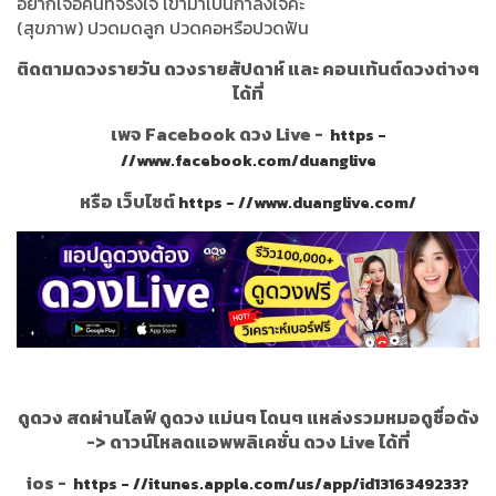
อยากเจอคนที่จริงใจ เข้ามาเป็นกำลังใจค่ะ
(สุขภาพ) ปวดมดลูก ปวดคอหรือปวดฟัน
ติดตามดวงรายวัน ดวงรายสัปดาห์ และ คอนเท้นต์ดวงต่างๆ
ได้ที่
เพจ Facebook ดวง Live -
https -
//www.facebook.com/duanglive
หรือ เว็บไซต์
https - //www.duanglive.com/
ดูดวง สดผ่านไลฟ์ ดูดวง แม่นๆ โดนๆ แหล่งรวมหมอดูชื่อดัง
->
ดาวน์โหลดแอพพลิเคชั่น ดวง Live ได้ที่
ios -
https - //itunes.apple.com/us/app/id1316349233?