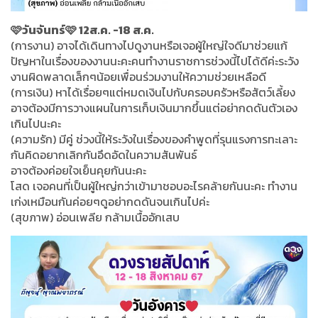
🩷วันจันทร์🩷 12ส.ค. -18 ส.ค.
(การงาน) อาจได้เดินทางไปดูงานหรือเจอผู้ใหญ่ใจดีมาช่วยแก้
ปัญหาในเรื่องของงานนะคะคนทำงานราชการช่วงนี้ไปได้ดีค่ะระวัง
งานผิดพลาดเล็กๆน้อยเพื่อนร่วมงานให้ความช่วยเหลือดี
(การเงิน) หาได้เรื่อยๆแต่หมดเงินไปกับครอบครัวหรือสัตว์เลี้ยง
อาจต้องมีการวางแผนในการเก็บเงินมากขึ้นแต่อย่ากดดันตัวเอง
เกินไปนะคะ
(ความรัก) มีคู่ ช่วงนี้ให้ระวังในเรื่องของคำพูดที่รุนแรงการทะเลาะ
กันคิดอยากเลิกกันอึดอัดในความสันพันธ์
อาจต้องค่อยใจเย็นคุยกันนะคะ
โสด เจอคนที่เป็นผู้ใหญ่กว่าเข้ามาชอบอะไรคล้ายกันนะคะ ทำงาน
เก่งเหมือนกันค่อยๆดูอย่ากดดันจนเกินไปค่ะ
(สุขภาพ) อ่อนเพลีย กล้ามเนื้ออักเสบ