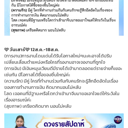
🩷 วันเสาร์🩷 12ส.ค.-18ส.ค.
(การงาน)การงานโดนเด่นได้รับโอกาสใหม่ๆนะคะอาจได้ปรับ
เปลี่ยนเลื่อนตำแหน่งหรือใครที่รองานอาจเจองานที่ถูกใจ
(การเงิน) มีเงินหมุนเวียนดีมีรายได้เข้ามาตลอดแต่รายจ่ายก็เยอะ
เช่นกัน มีโอกาสได้ซื้อของชิ้นใหญ่ค่ะ
(ความรัก) มีคู่ ใครที่ทำงานร่วมกันกับคนรักจะรู้สึกอึดอัดในเรื่อง
ของการทำงานการเงิน คิดมากนอนไม่หลับ
โสด เจอคนที่มีฐานะหรือโตกว่าเข้ามาจีบมาขอเอาใจแต่ให้ระวังใน
เรื่องอารมณ์ค่ะ
(สุขภาพ) เครียดคิดมาก นอนไม่หลับ