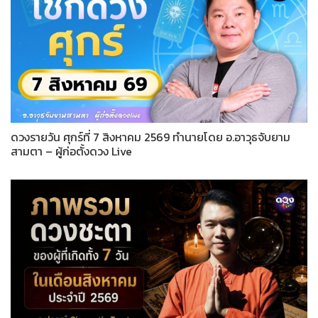
ดวงรายวัน ศุกร์ที่ 7 สิงหาคม 2569 ทำนายโดย อ.อาวุธจับยาม
สามตา – ผู้ก่อตั้งดวง Live