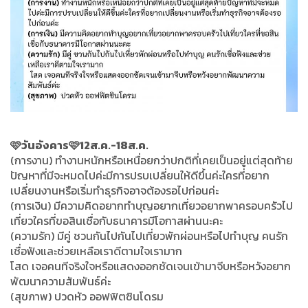
🩷วันอังคาร🩷12ส.ค.-18ส.ค.
(การงาน) ทำงานหนักหรือเหนื่อยกว่าปกติที่เคยเป็นอยู่แต่สุดท้าย
ปัญหาที่มีจะหมดไปค่ะมีการปรบเปลี่ยนให้ดีขึ้นค่ะใครที่อยาก
เปลี่ยนงานหรือเริ่มทำธุรกิจอาจต้องรอไปก่อนค่ะ
(การเงิน) มีความคิดอยากทำบุญอยากเที่ยวอยากพาครอบครัวไป
เที่ยวใครที่ขอสินเชื่อกับธนาคารมีโอกาสผ่านนะคะ
(ความรัก) มีคู่ ชวนกันไปกันไปเที่ยวพักผ่อนหรือไปทำบุญ คนรัก
เชื่อฟังและช่วยเหลือเราดีตามใจเรามาก
โสด เจอคนทีจริงใจหรือแสดงออกชัดเจนเข้ามาจีบหรือหวังอยาก
พัฒนาความสัมพันธ์ค่ะ
(สุขภาพ) ปวดหัว ออฟฟิตซินโดรม