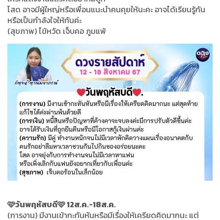
โสด อาจมีผู้ใหญ่หรือเพื่อนแนะนำคนคุยให้นะคะ อาจได้เรียนรู้กัน
หรือเป็นกำลังใจให้กันค่ะ
(สุขภาพ) ไข้หวัด เจ็บคอ ภูมแพ้
🩷วันพฤหัสบดี🩷 12ส.ค.-18ส.ค.
(การงาน) มีงานเข้ากะทันหันหรือมีเรื่องให้เครียดคิดมากนะ แต่