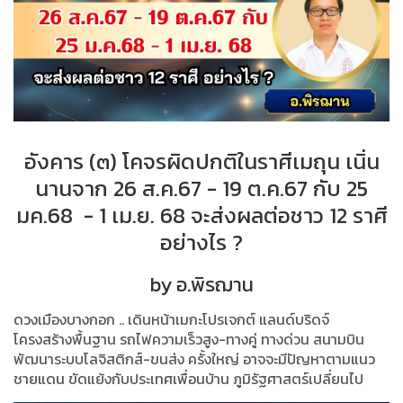
อังคาร (๓) โคจรผิดปกติในราศีเมถุน เนิ่น
นานจาก 26 ส.ค.67 - 19 ต.ค.67 กับ 25
มค.68 - 1 เม.ย. 68 จะส่งผลต่อชาว 12 ราศี
อย่างไร ?
by อ.พิรฌาน
ดวงเมืองบางกอก .. เดินหน้าเมกะโปรเจกต์ แลนด์บริดจ์
โครงสร้างพื้นฐาน รถไฟความเร็วสูง-ทางคู่ ทางด่วน สนามบิน
พัฒนาระบบโลจิสติกส์-ขนส่ง ครั้งใหญ่ อาจจะมีปัญหาตามแนว
ชายแดน ขัดแย้งกับประเทศเพื่อนบ้าน ภูมิรัฐศาสตร์เปลี่ยนไป