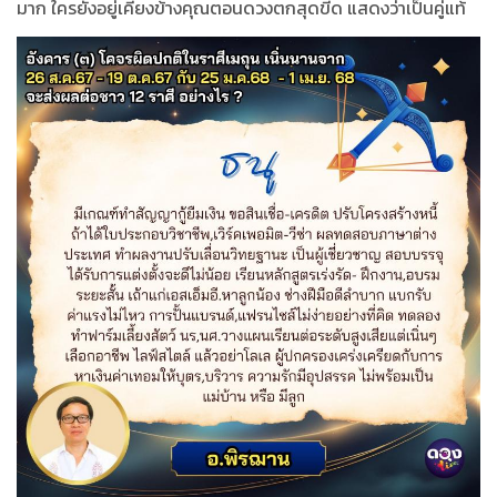
มาก ใครยังอยู่เคียงข้างคุณตอนดวงตกสุดขีด แสดงว่าเป็นคู่แท้