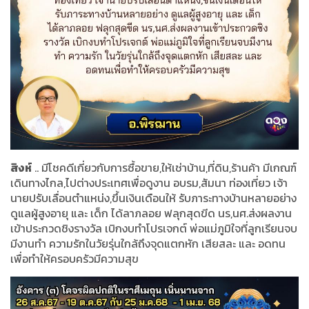
สิงห์
.. มีโชคดีเกี่ยวกับการซื้อขาย,ให้เช่าบ้าน,ที่ดิน,ร้านค้า มีเกณฑ์
เดินทางไกล,ไปต่างประเทศเพื่อดูงาน อบรม,สัมนา ท่องเที่ยว เจ้า
นายปรับเลื่อนตำแหน่ง,ขึ้นเงินเดือนให้ รับภาระทางบ้านหลายอย่าง
ดูแลผู้สูงอายุ และ เด็ก ได้ลาภลอย ฟลุกสุดขีด นร,นศ.ส่งผลงาน
เข้าประกวดชิงรางวัล เบิกงบทำโปรเจกต์ พ่อแม่ภูมิใจที่ลูกเรียนจบ
มีงานทำ ความรักในวัยรุ่นใกล้ถึงจุดแตกหัก เสียสละ และ อดทน
เพื่อทำให้ครอบครัวมีความสุข