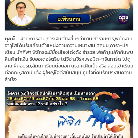
ตุลย์
.. ฐานะการงาน,การเงินดียิ่งขึ้นกว่าเดิม ข้าราชการ,พนักงาน
อาวุโสได้ปรับเลื่อนตำแหน่งตามความเหมาะสม ศิลปิน,ดารา-นัก
เขียน,นักกีฬา,พิธีกรจะมีชื่อเสียงโด่งดัง ร่ำรวย พ่อค้า,แม่ค้าค้นพบ
สินค้าทำเงิน รับออเดอร์ตรึม ได้วีซ่า,เวิร์คเพอมิต-กรีนการ์ด ไปดู
งาน ฝึกอบรม,สัมนา เรียนต่อนอก นร,นศ.ฝันเป็นจริง สอบเข้าเรียน
ต่อคณะ,สถาบันดัง ผู้ใหญ่ใจดีสนับสนุน ภูมิใจที่คนรักประสบความ
สำเร็จ