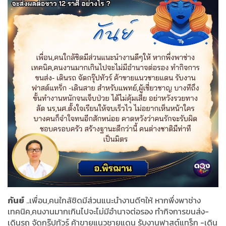
กันย์
..เพื่อน,คนใกล้ชิดมีส่วนแนะนำงานดีๆให้ หากพึ่งพาช่าง
เทคนิค,คนงานมากเกินไปจะไม่มีอำนาจต่อรอง ทำกิจการขนส่ง-
เดินรถ จัดกรุ๊ปทัวร์ ค้าขายแนวชายแดน รับงานฟาสต์แทร็ก -เดิน