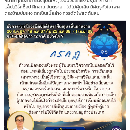
หมาย ทุกขลาภ ระวังอุบัติเหตุ,เจ็บป่วยเรื้อรัง นร,นศ.การทำ
แล็ป,เวิร์คช็อป ฝึกงาน อันตราย .. ได้ไม่คุ้มเสีย มีศัตรูหัวใจ เพศ
ตรงข้ามข่มเหง ตกเป็นเบี้ยล่าง ควรตัดไฟแต่ต้นลม