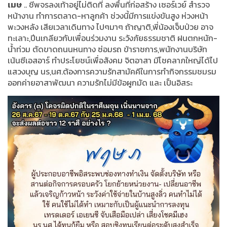
เมษ
.. ชีพจรลงเท้าอยู่ไม่ติดที่ ลงพื้นที่ก่อสร้าง เซอร์เวย์ สำรวจ
หน้างาน ทำการตลาด-หาลูกค้า ช่วงนี้มีการแข่งขันสูง ห่วงหน้า
พะวงหลัง เสียเวลาเดินทาง ไปๆมาๆ ถ้าญาติ,พี่น้องเจ็บป่วย อาจ
ทะเลาะ,ปีนเกลียวกับเพื่อนร่วมงาน ระวังภัยธรรมชาติ ฝนตกหนัก-
น้ำท่วม ตัดขาดถนนหนทาง ซ่อมรถ ข้าราชการ,พนักงานบริษัท
เน้นซีเอสอาร์ ทำประโยชน์เพื่อสังคม จิตอาสา มีโชคลาภใหญ่ได้ไป
แสวงบุญ นร,นศ.ต้องการความรักสามัคคีในการทำกิจกรรมชมรม
ออกค่ายอาสาพัฒนา ความรักไม่มีข้อผูกมัด และ เป็นอิสระ