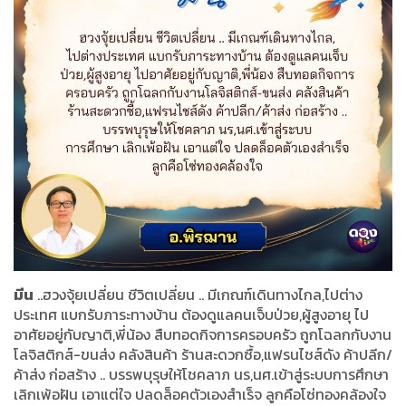
มีน
..ฮวงจุ้ยเปลี่ยน ชีวิตเปลี่ยน .. มีเกณฑ์เดินทางไกล,ไปต่าง
ประเทศ แบกรับภาระทางบ้าน ต้องดูแลคนเจ็บป่วย,ผู้สูงอายุ ไป
อาศัยอยู่กับญาติ,พี่น้อง สืบทอดกิจการครอบครัว ถูกโฉลกกับงาน
โลจิสติกส์-ขนส่ง คลังสินค้า ร้านสะดวกซื้อ,แฟรนไชส์ดัง ค้าปลีก/
ค้าส่ง ก่อสร้าง .. บรรพบุรุษให้โชคลาภ นร,นศ.เข้าสู่ระบบการศึกษา
เลิกเพ้อฝัน เอาแต่ใจ ปลดล็อคตัวเองสำเร็จ ลูกคือโซ่ทองคล้องใจ