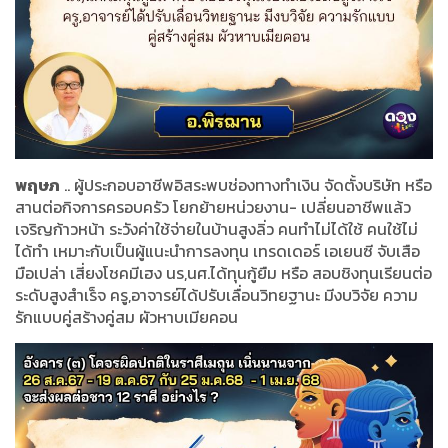
พฤษภ
.. ผู้ประกอบอาชีพอิสระพบช่องทางทำเงิน จัดตั้งบริษัท หรือ
สานต่อกิจการครอบครัว โยกย้ายหน่วยงาน- เปลี่ยนอาชีพแล้ว
เจริญก้าวหน้า ระวังค่าใช้จ่ายในบ้านสูงลิ่ว คนทำไม่ได้ใช้ คนใช้ไม่
ได้ทำ เหมาะกับเป็นผู้แนะนำการลงทุน เทรดเดอร์ เอเยนซี จับเสือ
มือเปล่า เสี่ยงโชคมีเฮง นร,นศ.ได้ทุนกู้ยืม หรือ สอบชิงทุนเรียนต่อ
ระดับสูงสำเร็จ ครู,อาจารย์ได้ปรับเลื่อนวิทยฐานะ มีงบวิจัย ความ
รักแบบคู่สร้างคู่สม ผัวหาบเมียคอน