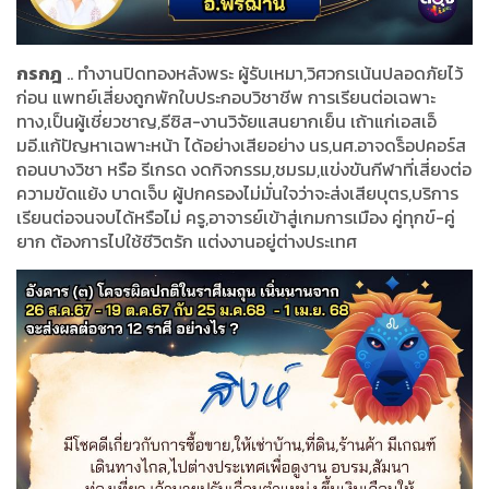
กรกฎ
.. ทำงานปิดทองหลังพระ ผู้รับเหมา,วิศวกรเน้นปลอดภัยไว้
ก่อน แพทย์เสี่ยงถูกพักใบประกอบวิชาชีพ การเรียนต่อเฉพาะ
ทาง,เป็นผู้เชี่ยวชาญ,ธีซิส-งานวิจัยแสนยากเย็น เถ้าแก่เอสเอ็
มอี.แก้ปัญหาเฉพาะหน้า ได้อย่างเสียอย่าง นร,นศ.อาจดร็อปคอร์ส
ถอนบางวิชา หรือ รีเกรด งดกิจกรรม,ชมรม,แข่งขันกีฬาที่เสี่ยงต่อ
ความขัดแย้ง บาดเจ็บ ผู้ปกครองไม่มั่นใจว่าจะส่งเสียบุตร,บริการ
เรียนต่อจนจบได้หรือไม่ ครู,อาจารย์เข้าสู่เกมการเมือง คู่ทุกข์-คู่
ยาก ต้องการไปใช้ชีวิตรัก แต่งงานอยู่ต่างประเทศ