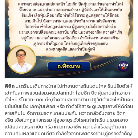
พิจิก
.. เตรียมเดินทางไกล,ไปทำงานต่างถิ่นแดนไกล รีบปรับตัวให้
เข้ากับสภาพแวดล้อม,คนแปลกหน้า โฮมซิก ปัดฝุ่นงานเก่าเอามา
ทำใหม่ รีโนเวท-ตกแต่ง,ทำความสะอาดบ้าน ปฏิวัติตัวเองให้เป็นคน
ขยันขันแข็ง เลิกฟุ่มเฟือย หรือ ทำตัวไร้สาระ ดูแลสุขภาพให้ดีก่อน
สายเกินไป จัดการมรดก,เคลมประกัน หวาดกลัวอันตราย วิตก
จริต เชื่อในกฏแห่งกรรม ผู้สูงอายุระวังโรคเก่ากำเริบ นร,นศ.อาจ
เปลี่ยนคณะ,สถาบัน หรือ แนวทางอาชีพ ความสำเร็จอยู่ถัดจาก
ความล้มเหลวแค่นิดเดียว กำลังใจจากเพศตรงข้าม,คู่ครองสำคัญ