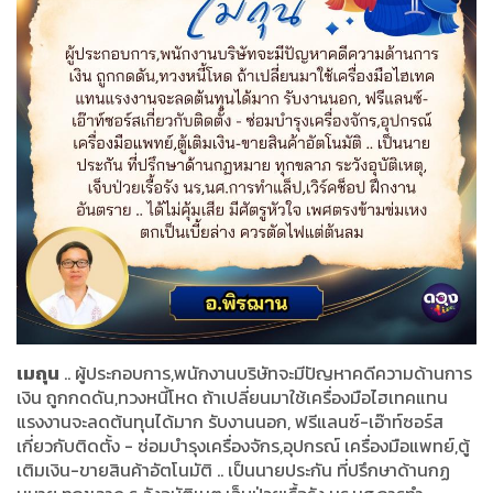
เมถุน
.. ผู้ประกอบการ,พนักงานบริษัทจะมีปัญหาคดีความด้านการ
เงิน ถูกกดดัน,ทวงหนี้โหด ถ้าเปลี่ยนมาใช้เครื่องมือไฮเทคแทน
แรงงานจะลดต้นทุนได้มาก รับงานนอก, ฟรีแลนซ์-เอ๊าท์ซอร์ส
เกี่ยวกับติดตั้ง - ซ่อมบำรุงเครื่องจักร,อุปกรณ์ เครื่องมือแพทย์,ตู้
เติมเงิน-ขายสินค้าอัตโนมัติ .. เป็นนายประกัน ที่ปรึกษาด้านกฏ