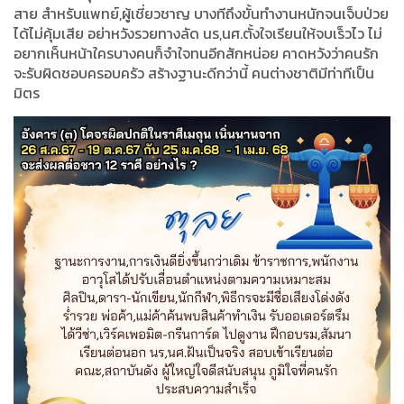
สาย สำหรับแพทย์,ผู้เชี่ยวชาญ บางทีถึงขั้นทำงานหนักจนเจ็บป่วย
ได้ไม่คุ้มเสีย อย่าหวังรวยทางลัด นร,นศ.ตั้งใจเรียนให้จบเร็วไว ไม่
อยากเห็นหน้าใครบางคนก็จำใจทนอีกสักหน่อย คาดหวังว่าคนรัก
จะรับผิดชอบครอบครัว สร้างฐานะดีกว่านี้ คนต่างชาติมีท่าทีเป็น
มิตร