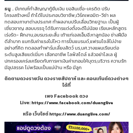
ธนู
.. มีเกณฑ์ทำสัญญากู้ยืมเงิน ขอสินเชื่อ-เครดิต ปรับ
โครงสร้างหนี้ ถ้าได้ใบประกอบวิชาชีพ,เวิร์คเพอมิต-วีซ่า ผล
ทดสอบภาษาต่างประเทศ ทำผลงานปรับเลื่อนวิทยฐานะ เป็นผู้
เชี่ยวชาญ สอบบรรจุ ได้รับการแต่งตั้งจะดีไม่น้อย เรียนหลักสูตร
เร่งรัด- ฝึกงาน,อบรมระยะสั้น เถ้าแก่เอสเอ็มอี.หาลูกน้อง ช่างฝีมือ
ดีลำบาก แบกรับค่าแรงไม่ไหว การปั้นแบรนด์,แฟรนไชส์ไม่ง่าย
อย่างที่คิด ทดลองทำฟาร์มเลี้ยงสัตว์ นร,นศ.วางแผนเรียนต่อ
ระดับสูงเสียแต่เนิ่นๆ เลือกอาชีพ ไลฟ์สไตล์ แล้วอย่าโลเล ผู้
ปกครองเคร่งเครียดกับการหาเงินค่าเทอมให้บุตร,บริวาร ความรัก
มีอุปสรรค ไม่พร้อมเป็นแม่บ้าน หรือ มีลูก
ติดตามดวงรายวัน ดวงรายสัปดาห์ และ คอนเท้นต์ดวงต่างๆ
ได้ที่
เพจ Facebook ดวง
Live:
https://www.facebook.com/duanglive
หรือ เว็บไซต์
https://www.duanglive.com/