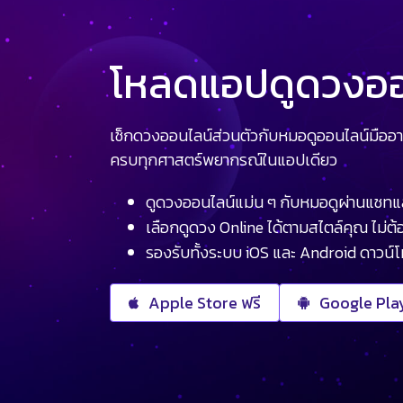
โหลดแอปดูดวงออน
เช็กดวงออนไลน์ส่วนตัวกับหมอดูออนไลน์มืออา
ครบทุกศาสตร์พยากรณ์ในแอปเดียว
ดูดวงออนไลน์แม่น ๆ กับหมอดูผ่านแชทแ
เลือกดูดวง Online ได้ตามสไตล์คุณ ไม่ต้อ
รองรับทั้งระบบ iOS และ Android ดาวน์
Apple Store ฟรี
Google Play