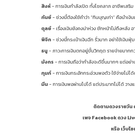
สิงห์
- การเงินกำลังเปิด ทั้งโชคลาภ อาชีพเสริม จ
กันย์
- ช่วงนี้ต้องใช้คำว่า “กินบุญเก่า” คือนำเงิ
ตุลย์
- เรื่องเงินยังคงน่าห่วง ชักหน้าไม่ถึงหลัง อ
พิจิก
- ช่วงนี้กระเป๋าเงินฉีก รั่วมาก อย่าใช้เงินฟุ่
ธนู
- ภาวะการเงินตกอยู่ขั้นวิกฤต รายจ่ายมากกว่
มังกร
- การเงินถือว่ากำลังจะดีขึ้นมากๆ แต่อย่
กุมภ์
- การเงินกระอักกระอ่วนพอตัว ใช้จ่ายไม่ได้ด
มีน
- การเงินพอผ่านไปได้ แต่ประมาทไม่ได้ วางแ
ติดตามดวงรายวัน ด
เพจ Facebook ดวง Liv
หรือ เว็บไซ