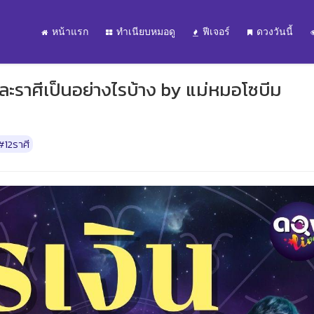
หน้าแรก
ทำเนียบหมอดู
ฟีเจอร์
ดวงวันนี้
ละราศีเป็นอย่างไรบ้าง by แม่หมอโซบีม
#12ราศี