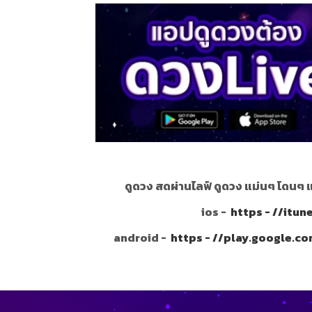
ดูดวง สดผ่านไลฟ์ ดูดวง แม่นๆ โดนๆ 
ios -
https - //itu
android -
https - //play.google.c