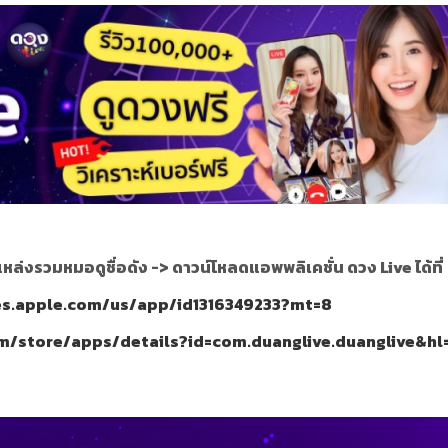
แหล่งรวมหมอดูชื่อดัง ->
ดาวน์โหลดแอพพลิเคชั่น ดวง Live ได้ที่
nes.apple.com/us/app/id1316349233?mt=8
om/store/apps/details?id=com.duanglive.duanglive&hl