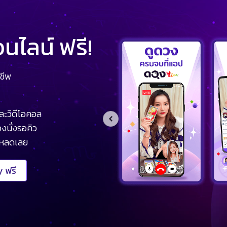
ไลน์ ฟรี!
ชีพ
ละวิดีโอคอล
งนั่งรอคิว
โหลดเลย
 ฟรี