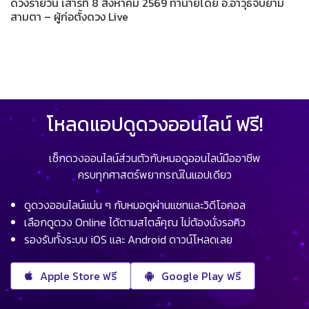
ดวงรายวัน เสาร์ที่ 8 สิงหาคม 2569 ทำนายโดย อ.อาวุธจับยาม
สามตา – ผู้ก่อตั้งดวง Live
โหลดแอปดูดวงออนไลน์ ฟรี!
เช็กดวงออนไลน์ส่วนตัวกับหมอดูออนไลน์มืออาชีพ
ครบทุกศาสตร์พยากรณ์ในแอปเดียว
ดูดวงออนไลน์แม่น ๆ กับหมอดูผ่านแชทและวิดีโอคอล
เลือกดูดวง Online ได้ตามสไตล์คุณ ไม่ต้องนั่งรอคิว
รองรับทั้งระบบ iOS และ Android ดาวน์โหลดเลย
Apple Store ฟรี
Google Play ฟรี