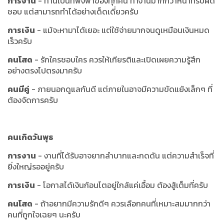
การงาน
- ท่านเป็นที่พึ่งพาของทุกคน ทำงานมากกว่าหน้าที่รับผิด
ชอบ แต่สามารถทำได้อย่างเด็ดเดี่ยวครับ
การเงิน
- แม้จะหามาได้เยอะ แต่ใช้จ่ายมากจนดูเหมือนเงินหมด
เร็วครับ
คนโสด
- รักใครชอบใคร ควรให้เกียรติและเปิดเผยความรู้สึก
อย่างตรงไปตรงมาครับ
คนมีคู่
- ภายนอกดูแลกันดี แต่ภายในอาจมีความขัดแย้งเล็กๆ ที่
ต้องจัดการครับ
คนเกิดวันพุธ
การงาน
- งานที่ได้รับอาจยากลำบากและกดดัน แต่ความสำเร็จที่
ยิ่งใหญ่รออยู่ครับ
การเงิน
- โอกาสได้เงินก้อนโตอยู่ใกล้แค่เอื้อม ต้องสู้เต็มที่ครับ
คนโสด
- ถ้าอยากมีความรักดีๆ ควรเลือกคนที่เหมาะสมมากกว่า
คนที่ถูกใจเฉยๆ นะครับ