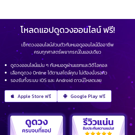
โหลดแอปดูดวงออนไลน์ ฟรี!
เช็กดวงออนไลน์ส่วนตัวกับหมอดูออนไลน์มืออาชีพ
ครบทุกศาสตร์พยากรณ์ในแอปเดียว
ดูดวงออนไลน์แม่น ๆ กับหมอดูผ่านแชทและวิดีโอคอล
เลือกดูดวง Online ได้ตามสไตล์คุณ ไม่ต้องนั่งรอคิว
รองรับทั้งระบบ iOS และ Android ดาวน์โหลดเลย
Apple Store ฟรี
Google Play ฟรี