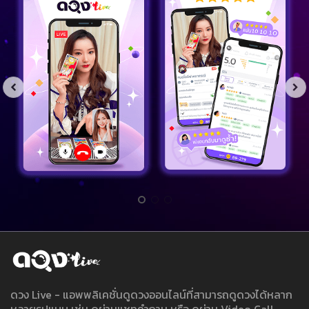
ดวง Live - แอพพลิเคชั่นดูดวงออนไลน์ที่สามารถดูดวงได้หลาก
หลายรูปแบบ เช่น ดูผ่านแชทคำถาม หรือ ดูผ่าน Video Call