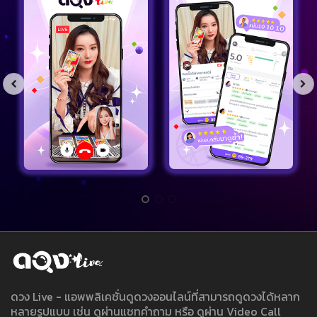
ดวง Live - แอพพลิเคชั่นดูดวงออนไลน์ที่สามารถดูดวงได้หลาก
หลายรูปแบบ เช่น ดูผ่านแชทคำถาม หรือ ดูผ่าน Video Call