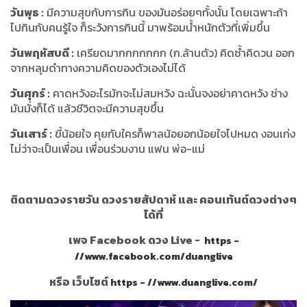
วันพุธ :
มีความสุขกับการกิน ของมันอร่อยๆทั้งนั้น โดยเฉพาะถ้า
ไปกินกับคนรู้ใจ ก็ระวังการกินนี้ มาพร้อมน้ำหนักตัวที่เพิ่มขึ้น
วันพฤหัสบดี :
เครียดมากกกกกกก (ก.ล้านตัว) คิดซ้ำคิดวน ออก
จากหลุมดำทางความคิดของตัวเองไม่ได้
วันศุกร์ :
คาดหวังอะไรมักจะไม่สมหวัง ฉะนั้นจงอย่าคาดหวัง ช่าง
มันมั่งก็ได้ แล้วชีวิตจะมีความสุขขึ้น
วันเสาร์ :
ขี้น้อยใจ คุยกับใครก็พาลน้อยอกน้อยใจไปหมด งอนเก่ง
ไม่ว่าจะเป็นเพื่อน เพื่อนร่วมงาน แฟน พ่อ-แม่
ติดตามดวงรายวัน ดวงรายสัปดาห์ และ คอนเท้นต์ดวงต่างๆ
ได้ที่
เพจ Facebook ดวง Live -
https -
//www.facebook.com/duanglive
หรือ เว็บไซต์
https - //www.duanglive.com/