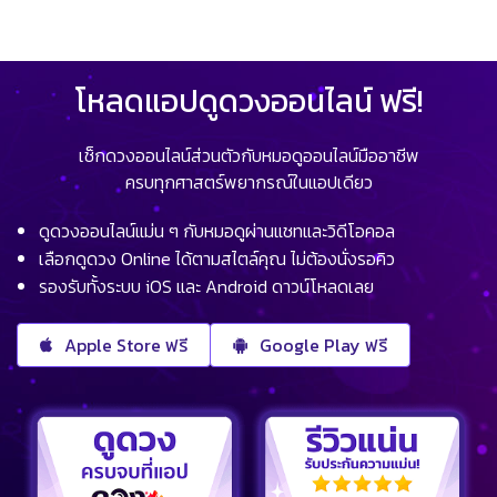
โหลดแอปดูดวงออนไลน์ ฟรี!
เช็กดวงออนไลน์ส่วนตัวกับหมอดูออนไลน์มืออาชีพ
ครบทุกศาสตร์พยากรณ์ในแอปเดียว
ดูดวงออนไลน์แม่น ๆ กับหมอดูผ่านแชทและวิดีโอคอล
เลือกดูดวง Online ได้ตามสไตล์คุณ ไม่ต้องนั่งรอคิว
รองรับทั้งระบบ iOS และ Android ดาวน์โหลดเลย
Apple Store ฟรี
Google Play ฟรี