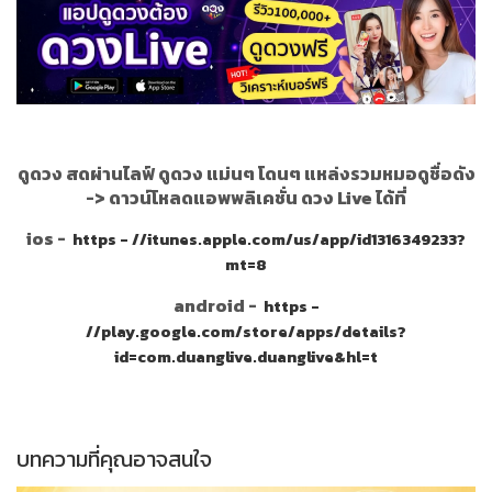
ดูดวง สดผ่านไลฟ์ ดูดวง แม่นๆ โดนๆ แหล่งรวมหมอดูชื่อดัง
->
ดาวน์โหลดแอพพลิเคชั่น ดวง Live ได้ที่
ios -
https - //itunes.apple.com/us/app/id1316349233?
mt=8
android -
https -
//play.google.com/store/apps/details?
id=com.duanglive.duanglive&hl=t
บทความที่คุณอาจสนใจ