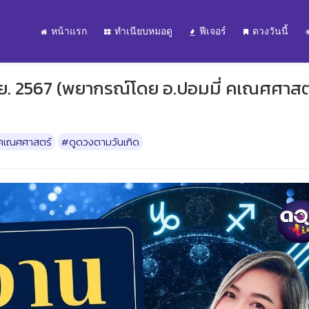
หน้าแรก
ทำเนียบหมอดู
ฟีเจอร์
ดวงวันนี้
 ก.ย. 2567 (พยากรณ์โดย อ.ปอมมี่ คเณศศาสต
คเณศศาสตร์
#ดูดวงตามวันเกิด