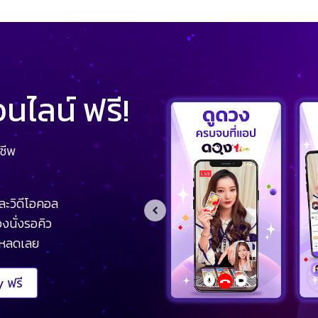
ไลน์ ฟรี!
ชีพ
ละวิดีโอคอล
งนั่งรอคิว
โหลดเลย
 ฟรี