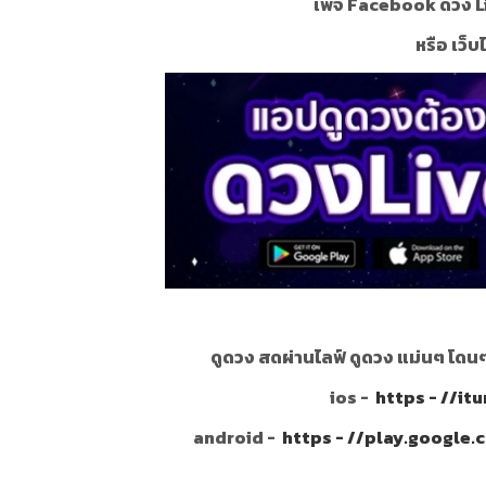
เพจ Facebook ดวง L
หรือ เว็บ
ดูดวง สดผ่านไลฟ์ ดูดวง แม่นๆ โดน
ios -
https - //i
android -
https - //play.google