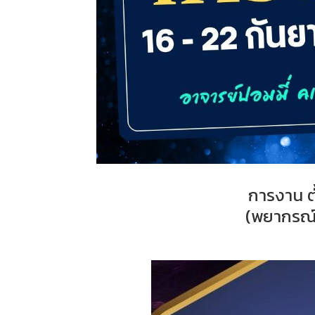
การงาน ตั
(พยากรณ์