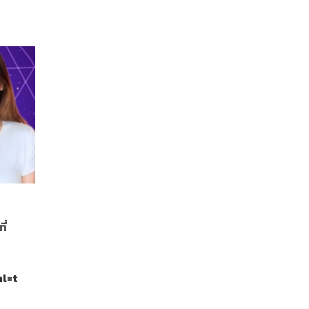
ี่
l=t