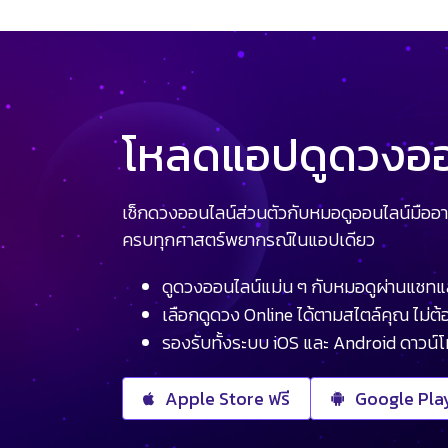
โหลดแอปดูดวงออน
เช็กดวงออนไลน์ส่วนตัวกับหมอดูออนไลน์มืออา
ครบทุกศาสตร์พยากรณ์ในแอปเดียว
ดูดวงออนไลน์แม่น ๆ กับหมอดูผ่านแชทแ
เลือกดูดวง Online ได้ตามสไตล์คุณ ไม่ต้อ
รองรับทั้งระบบ iOS และ Android ดาวน์
Apple Store ฟรี
Google Play