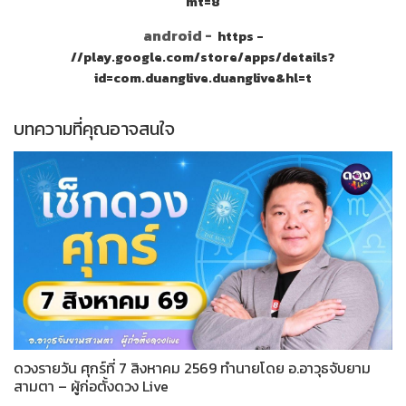
mt=8
android -
https -
//play.google.com/store/apps/details?
id=com.duanglive.duanglive&hl=t
บทความที่คุณอาจสนใจ
ดวงรายวัน ศุกร์ที่ 7 สิงหาคม 2569 ทำนายโดย อ.อาวุธจับยาม
สามตา – ผู้ก่อตั้งดวง Live