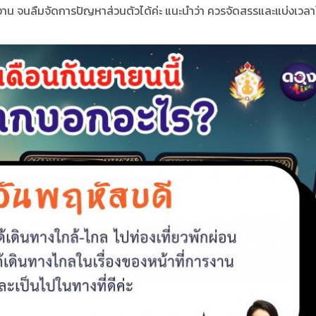
ำงาน จนลืมจัดการปัญหาส่วนตัวได้ค่ะ แนะนำว่า ควรจัดสรรและแบ่งเวลาใ