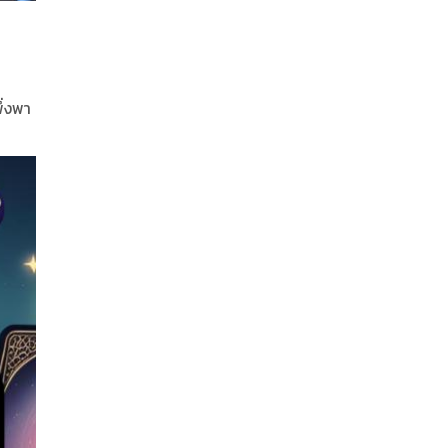
ึ่งพา