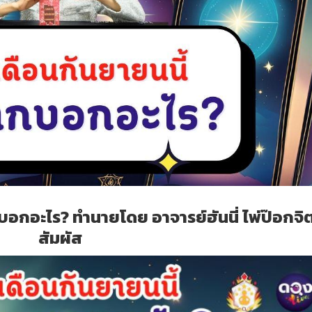
อกอะไร? ทำนายโดย อาจารย์ฮันนี่ ไพ่ป๊อกจิต
สัมผัส