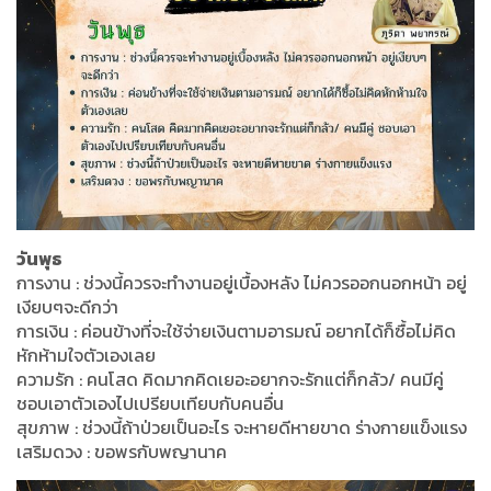
วันพุธ
การงาน : ช่วงนี้ควรจะทำงานอยู่เบื้องหลัง ไม่ควรออกนอกหน้า อยู่
เงียบๆจะดีกว่า
การเงิน : ค่อนข้างที่จะใช้จ่ายเงินตามอารมณ์ อยากได้ก็ซื้อไม่คิด
หักห้ามใจตัวเองเลย
ความรัก : คนโสด คิดมากคิดเยอะอยากจะรักแต่ก็กลัว/ คนมีคู่
ชอบเอาตัวเองไปเปรียบเทียบกับคนอื่น
สุขภาพ : ช่วงนี้ถ้าป่วยเป็นอะไร จะหายดีหายขาด ร่างกายแข็งแรง
เสริมดวง : ขอพรกับพญานาค