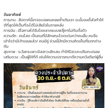
วันอาทิตย์
การงาน : สัปดาห์นี้อาจจะเจอคนคอยซ้ำเติมเรา ฉะนั้นจงตั้งใจทำให้
ดีที่สุดให้เต็มที่จะได้ไม่เสียใจในภายหลัง
การเงิน : มีโอกาสได้รับโชคลาภแบบฟลุ๊คๆไม่ทันตั้งตัว
ความรัก : คนโสด เป็นคนที่มีลักษณะโดดเด่นกว่าคนอื่น คนจึง
เข้าใจว่ามีเจ้าของแล้ว/ คนมีคู่ ช่วงนี้มักมีความคิดเห็นที่แตกต่าง
กัน
สุขภาพ : ระวังกระเพาะปัสสาวะอักเสบ ทำให้ปัสวะกะปริบกะปรอย
เสริมดวง : เป็นผู้ให้ที่ดี เช่นให้ความปรารถนาดีความหวังดีแก่ผู้อื่น