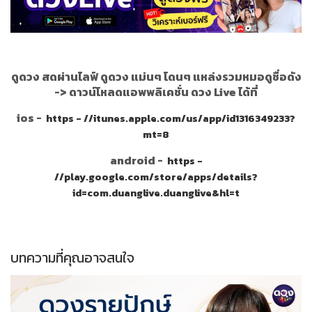
ดูดวง สดผ่านไลฟ์ ดูดวง แม่นๆ โดนๆ แหล่งรวมหมอดูชื่อดัง
->
ดาวน์โหลดแอพพลิเคชั่น ดวง Live ได้ที่
ios -
https - //itunes.apple.com/us/app/id1316349233?
mt=8
android -
https -
//play.google.com/store/apps/details?
id=com.duanglive.duanglive&hl=t
บทความที่คุณอาจสนใจ