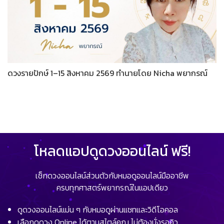
ดวงรายปักษ์ 1–15 สิงหาคม 2569 ทำนายโดย Nicha พยากรณ์
โหลดแอปดูดวงออนไลน์ ฟรี!
เช็กดวงออนไลน์ส่วนตัวกับหมอดูออนไลน์มืออาชีพ
ครบทุกศาสตร์พยากรณ์ในแอปเดียว
ดูดวงออนไลน์แม่น ๆ กับหมอดูผ่านแชทและวิดีโอคอล
เลือกดูดวง Online ได้ตามสไตล์คุณ ไม่ต้องนั่งรอคิว