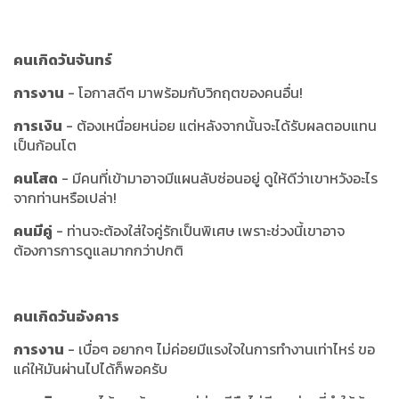
คนเกิดวันจันทร์
การงาน
- โอกาสดีๆ มาพร้อมกับวิกฤตของคนอื่น!
การเงิน
- ต้องเหนื่อยหน่อย แต่หลังจากนั้นจะได้รับผลตอบแทน
เป็นก้อนโต
คนโสด
- มีคนที่เข้ามาอาจมีแผนลับซ่อนอยู่ ดูให้ดีว่าเขาหวังอะไร
จากท่านหรือเปล่า!
คนมีคู่
- ท่านจะต้องใส่ใจคู่รักเป็นพิเศษ เพราะช่วงนี้เขาอาจ
ต้องการการดูแลมากกว่าปกติ
คนเกิดวันอังคาร
การงาน
- เบื่อๆ อยากๆ ไม่ค่อยมีแรงใจในการทำงานเท่าไหร่ ขอ
แค่ให้มันผ่านไปได้ก็พอครับ