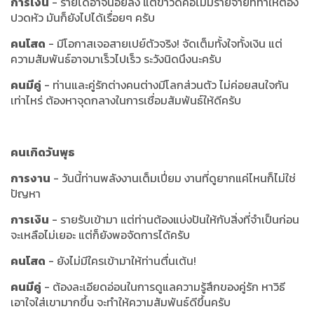
การเงิน
- รายได้อาจน้อยลง แต่ข่าวดีคือไม่มีรายจ่ายที่ทำให้ต้อง
ปวดหัว มันก็ยังไปได้เรื่อยๆ ครับ
คนโสด
- มีโอกาสเจอสายเปย์ตัวจริง! จัดเต็มทั้งใจทั้งเงิน แต่
ความสัมพันธ์อาจมาเร็วไปเร็ว ระวังนิดนึงนะครับ
คนมีคู่
- ท่านและคู่รักต่างคนต่างมีโลกส่วนตัว ไม่ค่อยสนใจกัน
เท่าไหร่ ต้องหาจุดกลางในการเชื่อมสัมพันธ์ให้ดีครับ
คนเกิดวันพุธ
การงาน
- วันนี้ท่านพลังงานเต็มเปี่ยม งานที่ดูยากแค่ไหนก็ไม่ใช่
ปัญหา
การเงิน
- รายรับเข้ามา แต่ท่านต้องแบ่งปันให้กับสิ่งที่จำเป็นก่อน
จะเหลือไม่เยอะ แต่ก็ยังพอจัดการได้ครับ
คนโสด
- ยังไม่มีใครเข้ามาให้ท่านตื่นเต้น!
คนมีคู่
- ต้องละเอียดอ่อนในการดูแลความรู้สึกของคู่รัก หาวิธี
เอาใจใส่เขามากขึ้น จะทำให้ความสัมพันธ์ดีขึ้นครับ