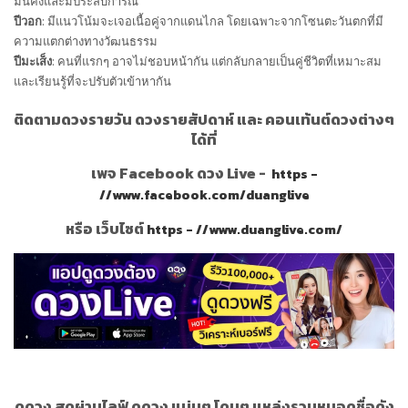
มั่นคงและมีประสบการณ์
ปีวอก
: มีแนวโน้มจะเจอเนื้อคู่จากแดนไกล โดยเฉพาะจากโซนตะวันตกที่มี
ความแตกต่างทางวัฒนธรรม
ปีมะเส็ง
: คนที่แรกๆ อาจไม่ชอบหน้ากัน แต่กลับกลายเป็นคู่ชีวิตที่เหมาะสม
และเรียนรู้ที่จะปรับตัวเข้าหากัน
ติดตามดวงรายวัน ดวงรายสัปดาห์ และ คอนเท้นต์ดวงต่างๆ
ได้ที่
เพจ Facebook ดวง Live -
https -
//www.facebook.com/duanglive
หรือ เว็บไซต์
https - //www.duanglive.com/
ดูดวง สดผ่านไลฟ์ ดูดวง แม่นๆ โดนๆ แหล่งรวมหมอดูชื่อดัง