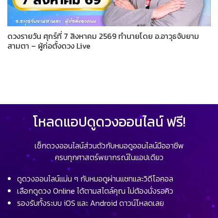
ดวงรายวัน ศุกร์ที่ 7 สิงหาคม 2569 ทำนายโดย อ.อาวุธจับยาม
สามตา – ผู้ก่อตั้งดวง Live
โหลดแอปดูดวงออนไลน์ ฟรี!
เช็กดวงออนไลน์ส่วนตัวกับหมอดูออนไลน์มืออาชีพ
ครบทุกศาสตร์พยากรณ์ในแอปเดียว
ดูดวงออนไลน์แม่น ๆ กับหมอดูผ่านแชทและวิดีโอคอล
เลือกดูดวง Online ได้ตามสไตล์คุณ ไม่ต้องนั่งรอคิว
รองรับทั้งระบบ iOS และ Android ดาวน์โหลดเลย