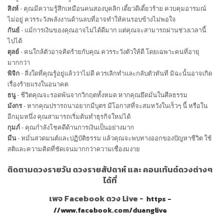
สิงห์
- คุณมีความรู้สึกเหมือนคนสองบุคลิก เดี๋ยวดีเดี๋ยวร้าย ควบคุมอารมณ์
ไม่อยู่ ควรระวังพลังงานด้านลบที่อาจทำให้คนรอบข้างไม่พอใจ
กันย์
- แม้การเงินของคุณอาจไม่ได้ดีมาก แต่คุณจะสามารถผ่านช่วงเวลานี้
ไปได้
ตุลย์
- คนใกล้ตัวอาจคิดร้ายกับคุณ ควรระวังตัวให้ดี โดยเฉพาะคนที่อายุ
มากกว่า
พิจิก
- สิ่งใดที่คุณรู้อยู่แล้วว่าไม่ดี ควรเลิกทำและกลับตัวทันที มิฉะนั้นอาจเกิด
เรื่องร้ายแรงในอนาคต
ธนู
- ชีวิตคุณจะรอดพ้นจากวิกฤตทั้งหมด หากคุณยึดมั่นในศีลธรรม
มังกร
- หากคุณปรารถนาอยากมีบุตร มีโอกาสที่จะสมหวังในเร็วๆ นี้ หรือใน
อีกมุมหนึ่ง คุณสามารถเริ่มต้นทำธุรกิจใหม่ได้
กุมภ์
- คุณกำลังโชคดีด้านการเงินเป็นอย่างมาก
มีน
- หมั่นสวดมนต์และปฏิบัติธรรม แล้วคุณจะพบทางออกของปัญหาชีวิต ใช้
สติและความคิดที่ชัดเจนมากกว่าความเชื่องมงาย
ติดตามดวงรายวัน ดวงรายสัปดาห์ และ คอนเท้นต์ดวงต่างๆ
ได้ที่
เพจ Facebook ดวง Live -
https -
//www.facebook.com/duanglive