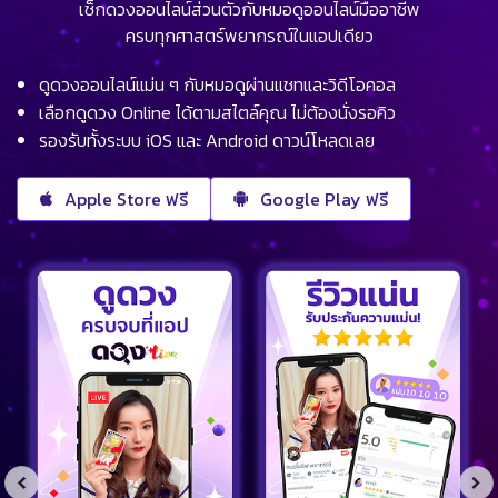
เช็กดวงออนไลน์ส่วนตัวกับหมอดูออนไลน์มืออาชีพ
ครบทุกศาสตร์พยากรณ์ในแอปเดียว
ดูดวงออนไลน์แม่น ๆ กับหมอดูผ่านแชทและวิดีโอคอล
เลือกดูดวง Online ได้ตามสไตล์คุณ ไม่ต้องนั่งรอคิว
รองรับทั้งระบบ iOS และ Android ดาวน์โหลดเลย
Apple Store ฟรี
Google Play ฟรี