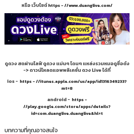
หรือ เว็บไซต์
https - //www.duanglive.com/
ดูดวง สดผ่านไลฟ์ ดูดวง แม่นๆ โดนๆ แหล่งรวมหมอดูชื่อดัง
->
ดาวน์โหลดแอพพลิเคชั่น ดวง Live ได้ที่
ios -
https - //itunes.apple.com/us/app/id1316349233?
mt=8
android -
https -
//play.google.com/store/apps/details?
id=com.duanglive.duanglive&hl=t
บทความที่คุณอาจสนใจ