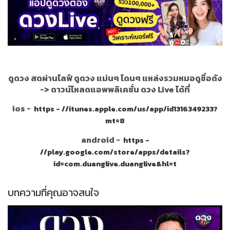
ดูดวง สดผ่านไลฟ์ ดูดวง แม่นๆ โดนๆ แหล่งรวมหมอดูชื่อดัง
->
ดาวน์โหลดแอพพลิเคชั่น ดวง Live ได้ที่
ios -
https - //itunes.apple.com/us/app/id1316349233?
mt=8
android -
https -
//play.google.com/store/apps/details?
id=com.duanglive.duanglive&hl=t
บทความที่คุณอาจสนใจ