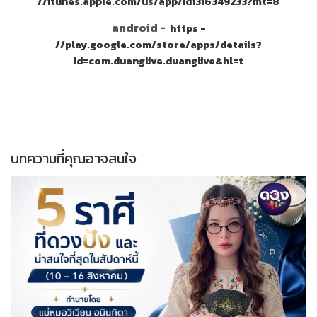
//itunes.apple.com/us/app/id1316349233?mt=8
android -
https -
//play.google.com/store/apps/details?
id=com.duanglive.duanglive&hl=t
บทความที่คุณอาจสนใจ