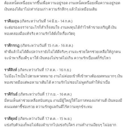
ต้องเหน็ดเหนื่อยมากขึ้นเพื่อความอยู่รอด งานเหน็ดเหนื่อยเพื่อความอยู่รอด
เงินทองได้มาไม่เท่าก่อนเก่า ความรักลึกๆ แล้วไม่เหมือนเดิม
ราศีเมถุน
(เกิดระหว่างวันที่ 14 มิ.ย.- 14 ก.ค.)
จะต่อรองเจราจาอะไรก็สำเร็จสมใจ งานลงทุนได้กำไรค้าขายเจริญดี เงิน
ทองคล่องมือแท้จริง ความรักได้ดั่งใจเรื่องวัตถุ
ราศีกรกฎ
(เกิดระหว่างวันที่ 15 ก.ค.- 16 ส.ค.)
ทำดีแล้วไม่ได้ดีแปลว่าเรายังไม่ได้ดีจริงๆ งานจะช่วยใครช่วยเหลือให้ถูกคน
จะนำพาเรื่องดีๆ มาให้ เงินทองไม่ขาดไม่เกิน ความรักเบื่อแต่ก็รับไหว
ราศีสิงห์
(เกิดระหว่างวันที่ 17 ส.ค. - 16 ก.ย.)
ไม่มีอะไรเป็นไปตามคาดหมาย งานไม่ค่อยเข้าที่เข้าทางต้องอดทนมากๆ เงิน
ทองขาดมือแต่พอหามาเติมได้ ความรักไม่ชอบไม่พูดกันทำให้น่าเบื่อ
ราศีกันย์
(เกิดระหว่างวันที่ 17 ก.ย. - 16 ต.ค.)
มีคนเห็นค่าช่วยเหลือสนับสนุน งานมีผู้ใหญ่ให้โอกาสทองแก่ท่านดี เงินทองมี
คนเมตตาชี้ช่องรวย ความรักดูแลกันดีไร้ความทุกข์ระทม
ราศีตุลย์
(เกิดระหว่างวันที่ 17 ต.ค. - 15 พ.ย.)
แข่งกับตัวเองก็พอไม่ต้องลำบากไปแข่งกับใคร งานทำงานเงียบๆ ไม่อยาก