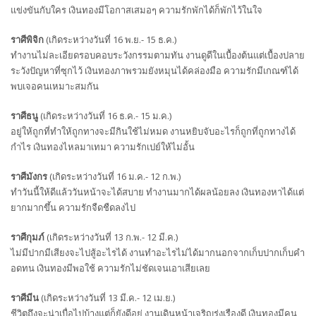
แข่งขันกับใคร เงินทองมีโอกาสเสมอๆ ความรักพักได้ก็พักไว้ในใจ
ราศีพิจิก
(เกิดระหว่างวันที่ 16 พ.ย.- 15 ธ.ค.)
ทำงานไม่ละเอียดรอบคอบระวังกรรมตามทัน งานดูดีในเบื้องต้นแต่เบื้องปลาย
ระวังปัญหาที่ซุกไว้ เงินทองภาพรวมยังหมุนได้คล่องมือ ความรักมีเกณฑ์ได้
พบเจอคนเหมาะสมกัน
ราศีธนู
(เกิดระหว่างวันที่ 16 ธ.ค.- 15 ม.ค.)
อยู่ให้ถูกที่ทำให้ถูกทางจะมีกินใช้ไม่หมด งานหยิบจับอะไรก็ถูกที่ถูกทางได้
กำไร เงินทองไหลมาเทมา ความรักเปย์ให้ไม่อั้น
ราศีมังกร
(เกิดระหว่างวันที่ 16 ม.ค.- 12 ก.พ.)
ทำวันนี้ให้ดีแล้ววันหน้าจะได้สบาย ทำงานมากได้ผลน้อยลง เงินทองหาได้แต่
ยากมากขึ้น ความรักจืดชืดลงไป
ราศีกุมภ์
(เกิดระหว่างวันที่ 13 ก.พ.- 12 มี.ค.)
ไม่มีปากมีเสียงจะไปสู้อะไรได้ งานทำอะไรไม่ได้มากนอกจากเก็บปากเก็บคำ
อดทน เงินทองมีพอใช้ ความรักไม่ชัดเจนเอาเสียเลย
ราศีมีน
(เกิดระหว่างวันที่ 13 มี.ค.- 12 เม.ย.)
ชีวิตถึงจะน่าเบื่อไปบ้างแต่ก็ยังดีอยู่ งานเดินหน้าเจริญรุ่งเรืองดี เงินทองมีคน