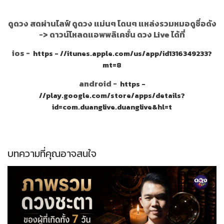
ดูดวง สดผ่านไลฟ์ ดูดวง แม่นๆ โดนๆ แหล่งรวมหมอดูชื่อดัง
->
ดาวน์โหลดแอพพลิเคชั่น ดวง Live ได้ที่
ios -
https - //itunes.apple.com/us/app/id1316349233?
mt=8
android -
https -
//play.google.com/store/apps/details?
id=com.duanglive.duanglive&hl=t
บทความที่คุณอาจสนใจ