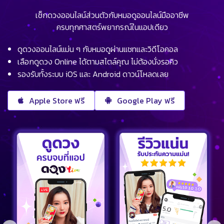
เช็กดวงออนไลน์ส่วนตัวกับหมอดูออนไลน์มืออาชีพ
ครบทุกศาสตร์พยากรณ์ในแอปเดียว
ดูดวงออนไลน์แม่น ๆ กับหมอดูผ่านแชทและวิดีโอคอล
เลือกดูดวง Online ได้ตามสไตล์คุณ ไม่ต้องนั่งรอคิว
รองรับทั้งระบบ iOS และ Android ดาวน์โหลดเลย
Apple Store ฟรี
Google Play ฟรี