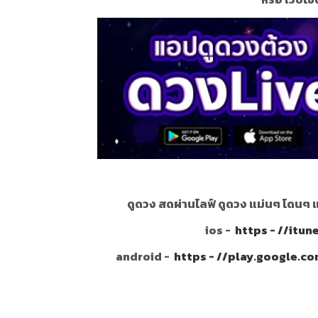
ดูดวง สดผ่านไลฟ์ ดูดวง แม่นๆ โดนๆ 
ios -
https - //itu
android -
https - //play.google.c