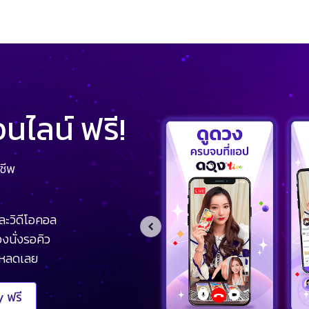
ไลน์ ฟรี!
ชีพ
ละวิดีโอคอล
งนั่งรอคิว
โหลดเลย
 ฟรี