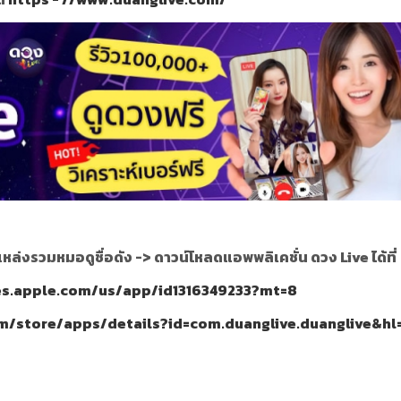
แหล่งรวมหมอดูชื่อดัง ->
ดาวน์โหลดแอพพลิเคชั่น ดวง Live ได้ที่
nes.apple.com/us/app/id1316349233?mt=8
om/store/apps/details?id=com.duanglive.duanglive&hl