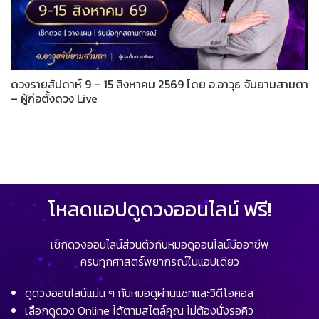
ดวงรายสัปดาห์ 9 – 15 สิงหาคม 2569 โดย อ.อาวุธ จับยามสามตา
– ผู้ก่อตั้งดวง Live
โหลดแอปดูดวงออนไลน์ ฟรี!
เช็กดวงออนไลน์ส่วนตัวกับหมอดูออนไลน์มืออาชีพ
ครบทุกศาสตร์พยากรณ์ในแอปเดียว
ดูดวงออนไลน์แม่น ๆ กับหมอดูผ่านแชทและวิดีโอคอล
เลือกดูดวง Online ได้ตามสไตล์คุณ ไม่ต้องนั่งรอคิว