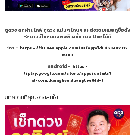
ดูดวง สดผ่านไลฟ์ ดูดวง แม่นๆ โดนๆ แหล่งรวมหมอดูชื่อดัง
->
ดาวน์โหลดแอพพลิเคชั่น ดวง Live ได้ที่
ios -
https - //itunes.apple.com/us/app/id1316349233?
mt=8
android -
https -
//play.google.com/store/apps/details?
id=com.duanglive.duanglive&hl=t
บทความที่คุณอาจสนใจ