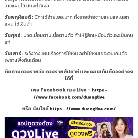
วางแผนไว้ มักจะได้เจอ
วันพฤหัสบดี :
มีค่าใช้จ่ายเยอะมาก ทั้งรายจ่ายตามแผนและนอก
แผน ใช้เงินฉ่ำ
วันศุกร์ :
ปวดเมื่อยตามเนื้อตามตัว ทำให้รู้สึกเหมือนตัวเองเป็นคน
แก่
วันเสาร์ :
ระวังวางแผนเรื่องการใช้เงิน อย่าใช้เงินเยอะจนเกินตัว
เพราะเพิ่งต้นเดือน
ติดตามดวงรายวัน ดวงรายสัปดาห์ และ คอนเท้นต์ดวงต่างๆ
ได้ที่
เพจ Facebook ดวง Live -
https -
//www.facebook.com/duanglive
หรือ เว็บไซต์
https - //www.duanglive.com/