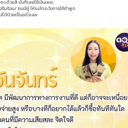
มซะะด้วยสิ มันก็เลยใช้เงินเยอะ
งรีบร้อน/ คนมีคู่ ให้ระมัดระวังการใช้คำพูด
ม่ได้ป่วยเป็นอะไรเลย