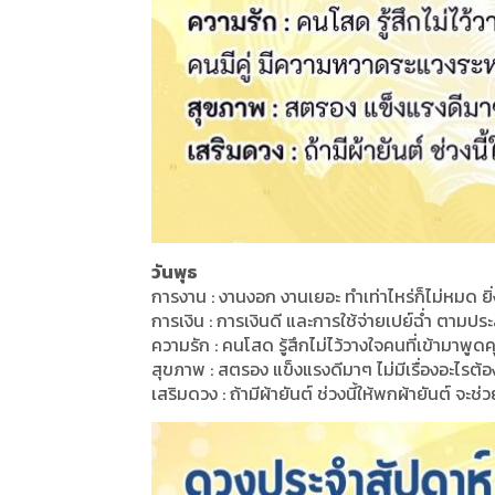
วันพุธ
การงาน : งานงอก งานเยอะ ทำเท่าไหร่ก็ไม่หมด ยิ่ง
การเงิน : การเงินดี และการใช้จ่ายเปย์ฉ่ำ ตามประส
ความรัก : คนโสด รู้สึกไม่ไว้วางใจคนที่เข้ามาพูดค
สุขภาพ : สตรอง แข็งแรงดีมาๆ ไม่มีเรื่องอะไรต้อ
เสริมดวง : ถ้ามีผ้ายันต์ ช่วงนี้ให้พกผ้ายันต์ จะช