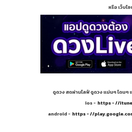
หรือ เว็บไซ
ดูดวง สดผ่านไลฟ์ ดูดวง แม่นๆ โดนๆ 
ios -
https - //itu
android -
https - //play.google.c