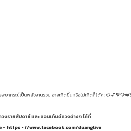
ารพยากรณ์เป็นพลังงานรวม อาจเกิดขึ้นหรือไม่เกิดก็ได้ค่ะ 💞💕🧡🩷❤️
วงรายสัปดาห์ และ คอนเท้นต์ดวงต่างๆ ได้ที่
e -
https - //www.facebook.com/duanglive