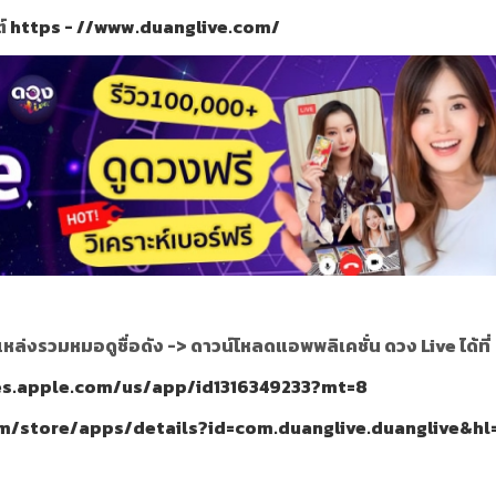
ต์
https - //www.duanglive.com/
แหล่งรวมหมอดูชื่อดัง ->
ดาวน์โหลดแอพพลิเคชั่น ดวง Live ได้ที่
nes.apple.com/us/app/id1316349233?mt=8
om/store/apps/details?id=com.duanglive.duanglive&hl