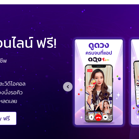
ไลน์ ฟรี!
ชีพ
ละวิดีโอคอล
งนั่งรอคิว
โหลดเลย
 ฟรี