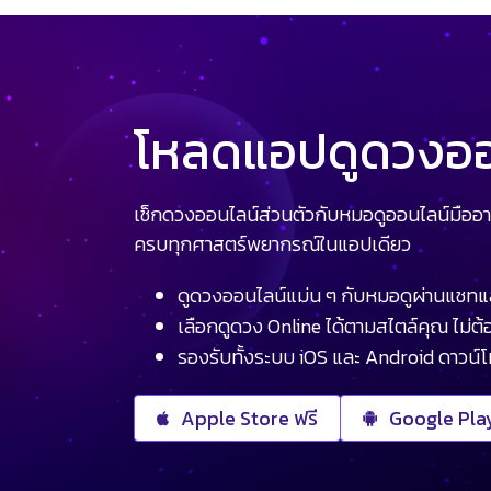
โหลดแอปดูดวงออน
เช็กดวงออนไลน์ส่วนตัวกับหมอดูออนไลน์มืออา
ครบทุกศาสตร์พยากรณ์ในแอปเดียว
ดูดวงออนไลน์แม่น ๆ กับหมอดูผ่านแชทแ
เลือกดูดวง Online ได้ตามสไตล์คุณ ไม่ต้อ
รองรับทั้งระบบ iOS และ Android ดาวน์
Apple Store ฟรี
Google Play