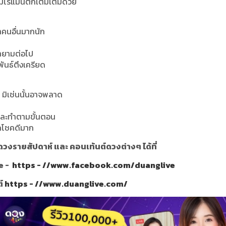
ามโรแมนติกเติมเต็มด้วย
าคนอื่นมากนัก
ายามต่อไป
พันธ์ตึงเครียด
 มิเช่นนั้นอาจพลาด
และทำตามขั้นตอน
สึกโชคดีมาก
วงรายสัปดาห์ และ คอนเท้นต์ดวงต่างๆ ได้ที่
e -
https - //www.facebook.com/duanglive
ต์
https - //www.duanglive.com/