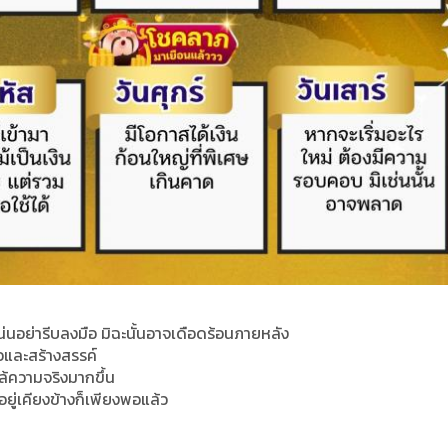
น่นอย่ารีบลงมือ มิฉะนั้นอาจเดือดร้อนภายหลัง
ือและสร้างสรรค์
้ความจริงมากขึ้น
อยู่เคียงข้างก็เพียงพอแล้ว