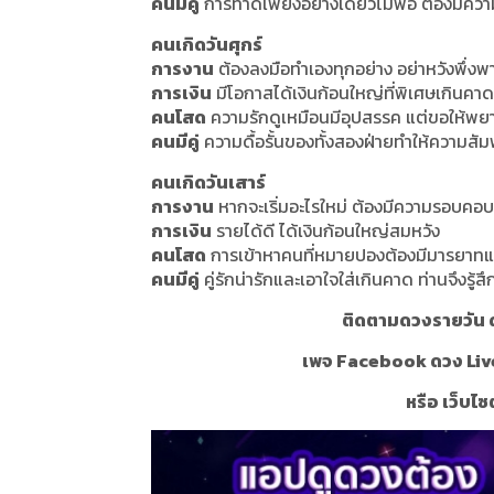
คนมีคู่
การทำดีเพียงอย่างเดียวไม่พอ ต้องมีคว
คนเกิดวันศุกร์
การงาน
ต้องลงมือทำเองทุกอย่าง อย่าหวังพึ่งพ
การเงิน
มีโอกาสได้เงินก้อนใหญ่ที่พิเศษเกินคาด
คนโสด
ความรักดูเหมือนมีอุปสรรค แต่ขอให้พย
คนมีคู่
ความดื้อรั้นของทั้งสองฝ่ายทำให้ความสัม
คนเกิดวันเสาร์
การงาน
หากจะเริ่มอะไรใหม่ ต้องมีความรอบคอบ
การเงิน
รายได้ดี ได้เงินก้อนใหญ่สมหวัง
คนโสด
การเข้าหาคนที่หมายปองต้องมีมารยาท
คนมีคู่
คู่รักน่ารักและเอาใจใส่เกินคาด ท่านจึงรู้
ติดตามดวงรายวัน ด
เพจ Facebook ดวง Liv
หรือ เว็บไซ