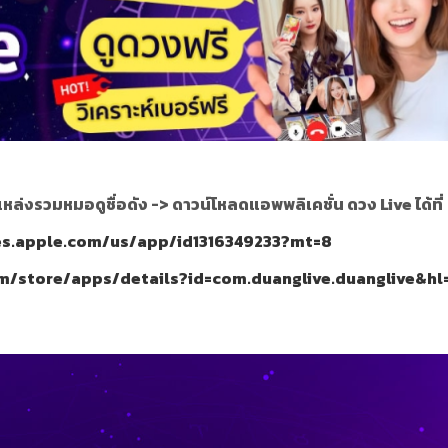
แหล่งรวมหมอดูชื่อดัง ->
ดาวน์โหลดแอพพลิเคชั่น ดวง Live ได้ที่
nes.apple.com/us/app/id1316349233?mt=8
om/store/apps/details?id=com.duanglive.duanglive&hl