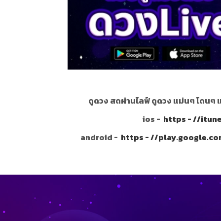
ดูดวง สดผ่านไลฟ์ ดูดวง แม่นๆ โดนๆ 
ios -
https - //itu
android -
https - //play.google.c