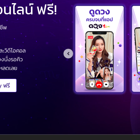
ไลน์ ฟรี!
ชีพ
ละวิดีโอคอล
งนั่งรอคิว
โหลดเลย
 ฟรี