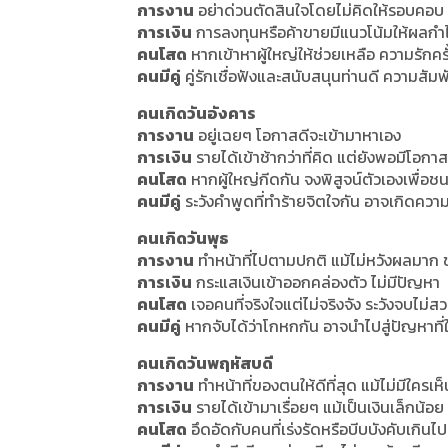
การงาน
อย่าด่วนตัดสินใจโดยไม่คิดให้รอบคอบ
การเงิน
การลงทุนหรือค้าขายมีแนวโน้มให้ผลกำ
คนโสด
หากเข้าหาผู้ใหญ่ให้ช่วยเหลือ ความรักครั
คนมีคู่
คู่รักเชื่อฟังและสนับสนุนท่านดี ความสัมพั
คนเกิดวันอังคาร
การงาน
อยู่เฉยๆ โอกาสดีจะเข้ามาหาเอง
การเงิน
รายได้เข้าช้ากว่าที่คิด แต่ยังพอมีโอ
คนโสด
หากผู้ใหญ่กีดกัน จงพิสูจน์ตัวเองเพื่อ
คนมีคู่
ระวังคำพูดที่ทำร้ายจิตใจกัน อาจเกิดควา
คนเกิดวันพุธ
การงาน
ทำหน้าที่ไปตามปกติ แม้ไม่หวังผลมาก ข
การเงิน
กระแสเงินเข้าออกคล่องตัว ไม่มีปัญหา
คนโสด
เจอคนที่จริงใจแต่ไม่จริงจัง ระวังจบไม่ส
คนมีคู่
หากจับได้ว่าโกหกกัน อาจนำไปสู่ปัญหาที่ใ
คนเกิดวันพฤหัสบดี
การงาน
ทำหน้าที่ของตนให้ดีที่สุด แม้ไม่มีใครเห็
การเงิน
รายได้เข้ามาเรื่อยๆ แม้เป็นเงินเล็กน้อย
คนโสด
อึดอัดกับคนที่เร่งรัดหรือบีบบังคับเกินไป