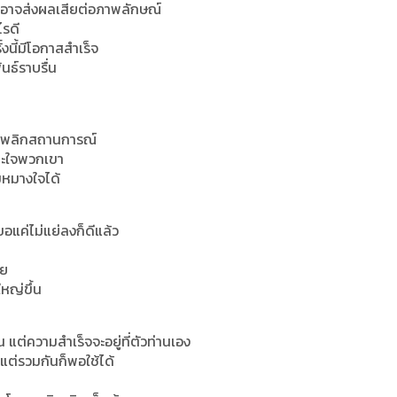
 อาจส่งผลเสียต่อภาพลักษณ์
ไรดี
้งนี้มีโอกาสสำเร็จ
นธ์ราบรื่น
กาสพลิกสถานการณ์
ชนะใจพวกเขา
มหมางใจได้
อแค่ไม่แย่ลงก็ดีแล้ว
วย
หญ่ขึ้น
น แต่ความสำเร็จจะอยู่ที่ตัวท่านเอง
 แต่รวมกันก็พอใช้ได้