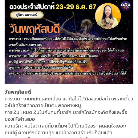
วันพฤหัสบดี
การงาน : งานหนักและเหนื่อย แต่ท้อไม่ได้ต้องลงมือทำ เพราะเดี๋ยว
จะไม่เสร็จแล้วกลายเป็นดินพอกหางหมู
การเงิน : หมดเงินไปกับคนที่เรารัก เรารักใครมักจะคิดถึงและซื้อ
ของให้เค้าเสมอ
ความรัก : คนโสด เสน่ห์มาเต็มๆ ไปที่ไหนมีออร่า คนสนใจเยอะ/
คนมีคู่ ความรักมีความสุข แค่มีเวลาดีๆร่วมกันก็สุขแล้ว