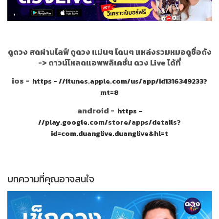
ดูดวง สดผ่านไลฟ์ ดูดวง แม่นๆ โดนๆ แหล่งรวมหมอดูชื่อดัง
->
ดาวน์โหลดแอพพลิเคชั่น ดวง Live ได้ที่
ios -
https - //itunes.apple.com/us/app/id1316349233?
mt=8
android -
https -
//play.google.com/store/apps/details?
id=com.duanglive.duanglive&hl=t
บทความที่คุณอาจสนใจ