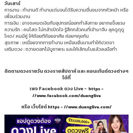
วันเสาร์
การงาน : ทำงานดี ทำงานเด่นจนได้รับความชื่นชมจากหัวหน้า หรือ
เพื่อนร่วมงาน
การเงิน : อาจจะหมดเงินกับอุปกรณ์ออกกำลังกาย อยากแข็งแรง
ความรัก : คนโสด ไม่กล้าเปิดใจ รู้สึกกลัวคนที่เข้ามาจีบ ลุคดูดุดู
โหด/ คนมีคู่ ให้ถ้อยทีถ้อยอาศัย ค่อยๆคุยกัน
สุขภาพ : เหนื่อยจากการทำงาน เหมือนยืนนานทำให้ปวดขา
เสริมดวง : ถวายดอกไม้บูชาพระ และให้เลิกมโนแล้วลงมือทำ
ติดตามดวงรายวัน ดวงรายสัปดาห์ และ คอนเท้นต์ดวงต่างๆ
ได้ที่
เพจ Facebook ดวง Live -
https -
//www.facebook.com/duanglive
หรือ เว็บไซต์
https - //www.duanglive.com/