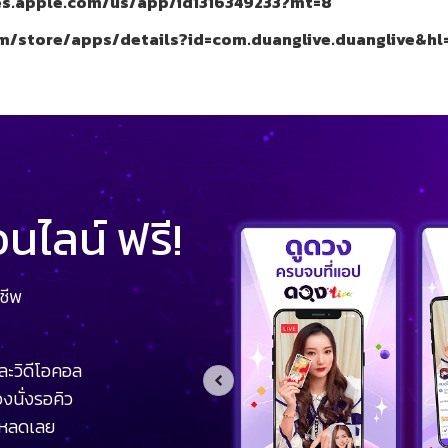
nes.apple.com/us/app/id1316349233?mt=8
om/store/apps/details?id=com.duanglive.duanglive&hl
ไลน์ ฟรี!
ชีพ
ละวิดีโอคอล
งนั่งรอคิว
โหลดเลย