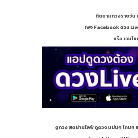
ติดตามดวงรายวัน ด
เพจ Facebook ดวง Liv
หรือ เว็บไซ
ดูดวง สดผ่านไลฟ์ ดูดวง แม่นๆ โดนๆ 