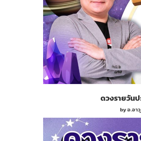
ดวงรายวันปร
by อ.อาว