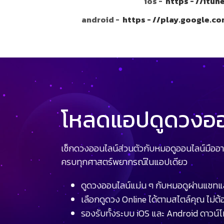
ios -
https - //itu
android -
https - //play.google.c
โหลดแอปดูดวงออน
เช็กดวงออนไลน์ส่วนตัวกับหมอดูออนไลน์มืออา
ครบทุกศาสตร์พยากรณ์ในแอปเดียว
ดูดวงออนไลน์แม่น ๆ กับหมอดูผ่านแชทแ
เลือกดูดวง Online ได้ตามสไตล์คุณ ไม่ต้อ
รองรับทั้งระบบ iOS และ Android ดาวน์