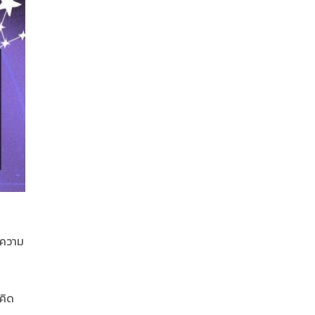
ห้ความ
ดคิด