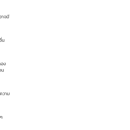
่อาจมี
ื่น
ทอง
เจน
น ความ
ีๆ