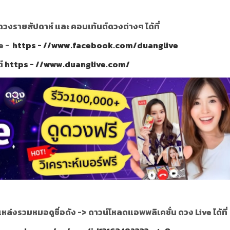
วงรายสัปดาห์ และ คอนเท้นต์ดวงต่างๆ ได้ที่
e -
https - //www.facebook.com/duanglive
ต์
https - //www.duanglive.com/
แหล่งรวมหมอดูชื่อดัง ->
ดาวน์โหลดแอพพลิเคชั่น ดวง Live ได้ที่