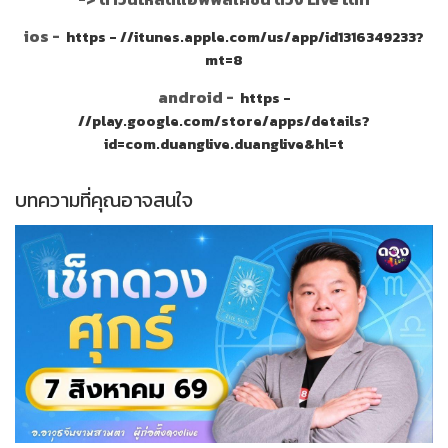
ios -
https - //itunes.apple.com/us/app/id1316349233?
mt=8
android -
https -
//play.google.com/store/apps/details?
id=com.duanglive.duanglive&hl=t
บทความที่คุณอาจสนใจ