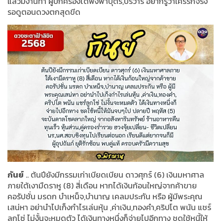
แล้วมีงานทำ ผู้ปกครองได้พึ่งพาบุตร,บริวาร อยากรู้ว่าใครรักจริง
รอดูตอนดวงตกสุดขีด
กันย์
.. ต้นปียังมีกรรมเก่าเบียดเบียน ดาวศุกร์ (6) เงินมหาศาล
ภายใต้เงามืดราหู (8) สี่เดือน หากได้เงินก้อนใหญ่จากค้าขาย
คอรัปชั่น มรดก บำเหน็จ,บำนาญ เคลมประกัน หรือ ผู้มีพระคุณ
เสน่หา อย่านำไปเก็งกำไรเล่นหุ้น ,ค่าเงิน,ทองคำ,คริปโต พนัน แชร์
ลูกโซ่ ไม่งั้นจะหมดตัว ได้เงินทางหนึ่งก็จ่ายไปอีกทาง ชดใช้หนี้ให้