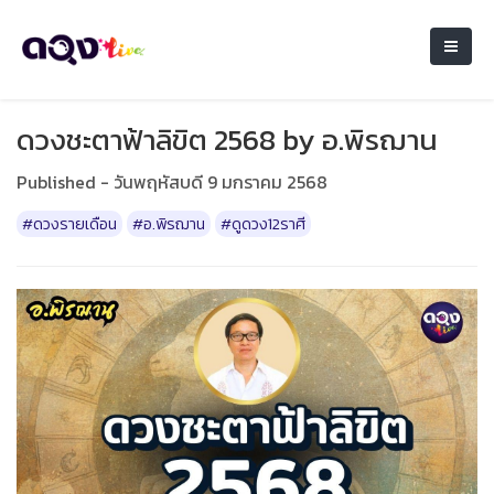
ดวงชะตาฟ้าลิขิต 2568 by อ.พิรฌาน
Published - วันพฤหัสบดี 9 มกราคม 2568
#ดวงรายเดือน
#อ.พิรฌาน
#ดูดวง12ราศี