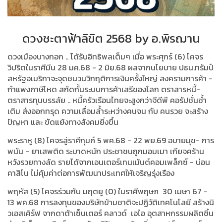
ดวงชะตาฟ้าลิขิต 2568 by อ.พิรฌาน
ดวงเมืองบางกอก .. ได้รับอิทธิพลเต็มๆ เมื่อ พระศุกร์ (6) โคจร
วิปริตในราศีมีน 28 มค.68 - 2 มิย.68 ผลจากนโยบาย ปธน.ทรัมป์
สหรัฐอเมริกาจะจุดชนวนวิกฤติการเงินครั้งใหญ่ สงครามการค้า -
กำแพงภาษีโหด สกัดกั้นระบบการค้าเสรีของโลก ตราสารหนี้-
ตราสารทุนบรรลัย .. หนี้ครัวเรือนไทยจะสูงกว่าจีดีพี คอรัปชั่นซ้ำ
เติม ส่งออกทรุด ความเลื่อมล้ำระหว่างคนจน กับ คนรวย จะสร้าง
ปัญหา และ ขัดแย้งทางสังคมยิ่งขึ้น
พระราหู (8) โคจรสู่ราศีกุมภ์ 5 พค.68 - 22 พย.69 อบายมุข- การ
พนัน - ยาเสพติด ระบาดหนัก ประชาชนถูกมอมเมา เกียจคร้าน
หวังรวยทางลัด รายได้จากเอนเตอร์เทนเม้นต์คอมเพล็กซ์ - บ่อน
คาสิโน ไม่คุ้มค่าต่อการพัฒนาประเทศให้เจริญรุ่งเรือง
พฤหัส (5) โคจรร่วมกับ มฤตยู (0) ในราศีพฤษภ 30 เมษา 67 -
13 พค.68 การลงทุนของบริษัทข้ามชาติจะปฏิวัติเทคโนโลยี สร้างนิ
วเอสเคิร์ฟ จากดาต้าเซ็นเตอร์ คลาวด์ เอไอ อุตสาหกรรมผลิตชิ้น