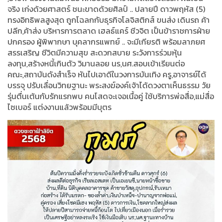
จริง เก่งด้วยศาสตร์ ชนะขาดด้วยศิลป์ .. ปลายปี ดาวพฤหัส (5)
ทรงอิทธิพลสูงสุด ถูกโฉลกกับธุรกิจโลจิสติกส์ ขนส่ง เดินรถ ค้า
ปลีก,ค้าส่ง บริหารการตลาด เฮลธ์แคร์ ชีวจิต เป็นข้าราชการฝ่าย
ปกครอง ผู้พิพากษา บุคลากรแพทย์ .. จะมีเกียรติ พร้อมลาภยศ
สรรเสริญ ชีวิตมีความสุข สะดวกสบาย ระวังการร่วมหุ้น
ลงทุน,สร้างหนี้เกินตัว วิมานลอย นร,นศ.สอบเข้าเรียนต่อ
คณะ,สถาบันดังสำเร็จ หันไปเอาดีในวงการบันเทิง ครู,อาจารย์ได้
บรรจุ ปรับเลื่อนวิทยฐานะ พระสงฆ์องค์เจ้าได้ดวงตาเห็นธรรม วัย
รุ่นตื่นเต้นกับรักแรกพบ คนโสดจะเจอเนื้อคู่ ใช้บริการพ่อสื่อ,แม่สื่อ
ไซเบอร์ แต่งงานแล้วพร้อมมีบุตร