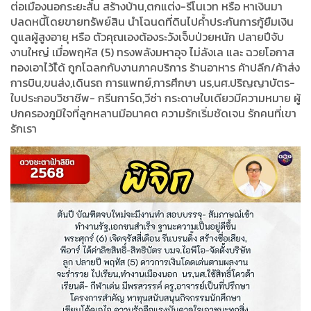
ต่อเมืองนอกระยะสั้น สร้างบ้าน,ตกแต่ง-รีโนเวท หรือ หาเงินมา
ปลดหนี้โดยขายทรัพย์สิน นำโฉนดที่ดินไปค้ำประกันการกู้ยืมเงิน
ดูแลผู้สูงอายุ หรือ ตัวคุณเองต้องระวังเจ็บป่วยหนัก ปลายปีจับ
งานใหญ่ เมื่อพฤหัส (5) ทรงพลังมหาอุจ ไม่ลังเล และ ฉวยโอกาส
ทองเอาไว้ไ้ด้ ถูกโฉลกกับงานภาคบริการ ร้านอาหาร ค้าปลีก/ค้าส่ง
การบิน,ขนส่ง,เดินรถ การแพทย์,การศึกษา นร,นศ.ปริญญาบัตร-
ใบประกอบวิชาชีพ- กรีนการ์ด,วีซ่า กระดาษใบเดียวมีความหมาย ผู้
ปกครองภูมิใจที่ลูกหลานมีอนาคต ความรักเริ่มชัดเจน รักคนที่เขา
รักเรา