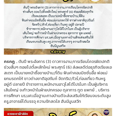
กรกฎ
.. ต้นปี พระอังคาร (3) ดาวการงาน,การเรียนโคจรผิดปกติ
ช่วงสั้นๆ ถอยไปตั้งหลักใหม่ พระศุกร์ (6) ส่งผลดีต่อธุรกิจเรียลเอ
สเตท เป็นนายหน้าซื้อขายบ้าน,ที่ดิน ฟันค่าคอมมิชชั่นอื้อ พ่อแม่
ยกมรดกให้ ชาวต่างชาติอุปถัมภ์ จัดทริป,ทัวร์,ท่องเที่ยว กินหรู
อยู่ดี ปลายปี ข้าราชการ,พนักงานอาวุโสได้โปรโมท เป็นผู้บริหาร
เส้นใหญ่ จะก้าวหน้าในฝ่ายปกครอง ตุลาการ ทูต แพทย์ .. บริหาร
การศึกษา นร,นศ.เมื่อฐานะทางบ้านดีจะส่งเสริมให้เรียนจบระดับสูง
ครู,อาจารย์ได้บรรจุ ความรักสดใส ฮันนีมูนสวีท