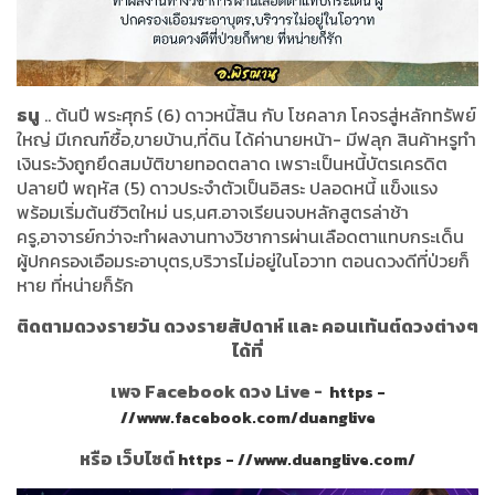
ธนู
.. ต้นปี พระศุกร์ (6) ดาวหนี้สิน กับ โชคลาภ โคจรสู่หลักทรัพย์
ใหญ่ มีเกณฑ์ซื้อ,ขายบ้าน,ที่ดิน ได้ค่านายหน้า- มีฟลุก สินค้าหรูทำ
เงินระวังถูกยึดสมบัติขายทอดตลาด เพราะเป็นหนี้บัตรเครดิต
ปลายปี พฤหัส (5) ดาวประจำตัวเป็นอิสระ ปลอดหนี้ แข็งแรง
พร้อมเริ่มต้นชีวิตใหม่ นร,นศ.อาจเรียนจบหลักสูตรล่าช้า
ครู,อาจารย์กว่าจะทำผลงานทางวิชาการผ่านเลือดตาแทบกระเด็น
ผู้ปกครองเอือมระอาบุตร,บริวารไม่อยู่ในโอวาท ตอนดวงดีที่ป่วยก็
หาย ที่หน่ายก็รัก
ติดตามดวงรายวัน ดวงรายสัปดาห์ และ คอนเท้นต์ดวงต่างๆ
ได้ที่
เพจ Facebook ดวง Live -
https -
//www.facebook.com/duanglive
หรือ เว็บไซต์
https - //www.duanglive.com/