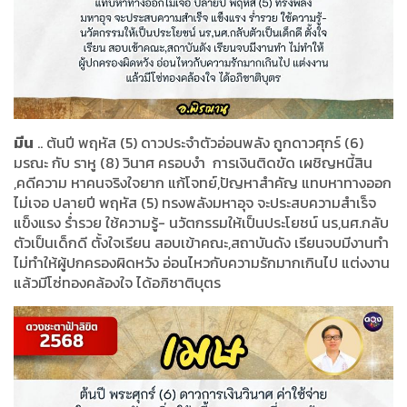
มีน
.. ต้นปี พฤหัส (5) ดาวประจำตัวอ่อนพลัง ถูกดาวศุกร์ (6)
มรณะ กับ ราหู (8) วินาศ ครอบงำ การเงินติดขัด เผชิญหนี้สิน
,คดีความ หาคนจริงใจยาก แก้โจทย์,ปัญหาสำคัญ แทบหาทางออก
ไม่เจอ ปลายปี พฤหัส (5) ทรงพลังมหาอุจ จะประสบความสำเร็จ
แข็งแรง ร่ำรวย ใช้ความรู้- นวัตกรรมให้เป็นประโยชน์ นร,นศ.กลับ
ตัวเป็นเด็กดี ตั้งใจเรียน สอบเข้าคณะ,สถาบันดัง เรียนจบมีงานทำ
ไม่ทำให้ผู้ปกครองผิดหวัง อ่อนไหวกับความรักมากเกินไป แต่งงาน
แล้วมีโซ่ทองคล้องใจ ได้อภิชาติบุตร