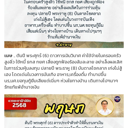
เมษ
.. ต้นปี พระศุกร์ (6) ดาวการเงินวินาศ ค่าใช้จ่ายในครอบครัว
สูงลิ่ว ใช้หนี้ ธกส กยศ เสี่ยงถูกฟ้องร้องล้มละลาย อย่าเล็งผลเลิศ
ในการร่วมหุ้นลงทุน ปลายปี พระราหู (8) บันดาลโชคลาภ เก่งไม่สู้
เฮง โดดเด่นในวงการบันเทิง อาหาร,เครื่องดื่ม ทำบาปขึ้น
นร,นศ.ขอทุนกู้ยืมเสียแต่เนิ่นๆ ห่วงใยทางบ้าน เดินทางไปๆมาๆ
รักแท้แพ้อำนาจเงิน