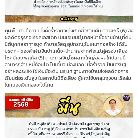
กุมภ์
.. ต้นปีความมั่งคั่งร่ำรวยจะบังเกิดชั่วข้ามคืน ดาวศุกร์ (6) ส่ง
ผลดีต่อธุรกิจเรียลเอสเตท เป็นเอเยนซี,นายหน้าซื้อขายบ้าน,ที่ดิน
นิติบุคคลอาคารชุด ค้าขายวัสดุ,อุปกรณ์,รับเหมาก่อสร้าง ได้รับ
มรดก- ของล้ำค่า,เงินบำเหน็จ-บำนาญจากพ่อแม่,คู่ครอง เสี่ยง
โชคมีเฮง พฤหัส (5) ดาวการเงิน,โชคลาภใหญ่ส่งผลให้ปลายปี
สามารถจ่ายหนี้ก้อนโต ไปเที่ยวเมืองนอก เมื่อร่ำรวยเป็นเศรษฐี
อย่าหลงระเริง ใช้เงินมือเติบ นร,นศ.ฐานะทางบ้านส่งผลดีต่อการ
เรียนต่อระดับสูง ในสถาบันมีชื่อเสียง ผู้ใหญ่จับคลุมถุงชน เรือล่ม
ในหนองเงินทองจะไปไหน