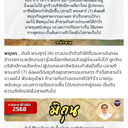
พฤษภ
.. ต้นปี พระศุกร์ (6) ดาวประจำตัวทำให้ดิ้นรนหาเงินทอง
ข้าราชการ,พนักงานอาวุโสเมื่อเกษียณแล้วอยู่นิ่งเฉยไม่ได้ ลูกจ้าง
บริษัทมีทางเลือกใหม่ ผู้ประกอบอาชีพอิสระกำลังมือขึ้น ปลายปี
พระเสาร์ (7) ส่งผลดีต่อธุรกิจอุตสาหกรรมเกษตร ทำเรือกสวนไร่
นา,ผลไม้ พืชสมุนไพร ค้าขายกับต่างประเทศได้กำไร นายทุน
สนับสนุน นร,นศ.การเรียนราบรื่น ได้มรดกจากคู่ครอง เริ่มต้น
ความรักใหม่ยังไม่สายเกินไป