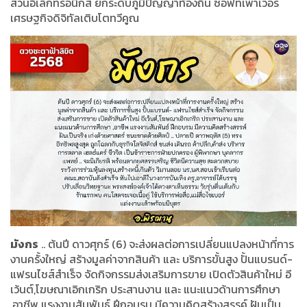
ส่วนอิเล็กทรอนิกส์ ยกระดับภูมิปัญญาท้องถิ่น ซอฟท์เพาเวอร์
เศรษฐกิจดิจิทัลเติบโตทวีคูณ
มังกร
.. ต้นปี ดาวศุกร์ (6) จะส่งผลต่อการเปลี่ยนแปลงหน้าที่การ
งานครั้งใหญ่ สร้างมูลค่าจากสินค้า และ บริการขั้นสูง ปั้นแบรนด์-
แฟรนไชส์สำเร็จ จัดกิจกรรมส่งเสริมการขาย เปิดตัวสินค้าใหม่ อี
เว้นต์,โฆษณาเอิกเกริก ประสานงาน และ แนะแนวด้านการศึกษา
,อาชีพ แรงงานสัมพันธ์ ฝึกอบรม มีความคิดสร้างสรรค์ ฝันเป็น