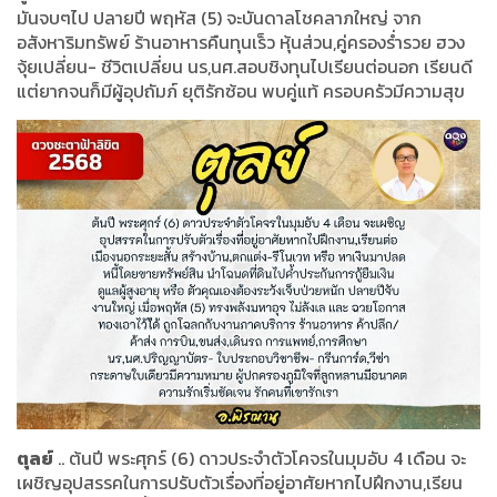
มันจบๆไป ปลายปี พฤหัส (5) จะบันดาลโชคลาภใหญ่ จาก
อสังหาริมทรัพย์ ร้านอาหารคืนทุนเร็ว หุ้นส่วน,คู่ครองร่ำรวย ฮวง
จุ้ยเปลี่ยน- ชีวิตเปลี่ยน นร,นศ.สอบชิงทุนไปเรียนต่อนอก เรียนดี
แต่ยากจนก็มีผู้อุปถัมภ์ ยุติรักซ้อน พบคู่แท้ ครอบครัวมีความสุข
ตุลย์
.. ต้นปี พระศุกร์ (6) ดาวประจำตัวโคจรในมุมอับ 4 เดือน จะ
เผชิญอุปสรรคในการปรับตัวเรื่องที่อยู่อาศัยหากไปฝึกงาน,เรียน