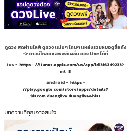
ดูดวง สดผ่านไลฟ์ ดูดวง แม่นๆ โดนๆ แหล่งรวมหมอดูชื่อดัง
->
ดาวน์โหลดแอพพลิเคชั่น ดวง Live ได้ที่
ios -
https - //itunes.apple.com/us/app/id1316349233?
mt=8
android -
https -
//play.google.com/store/apps/details?
id=com.duanglive.duanglive&hl=t
บทความที่คุณอาจสนใจ