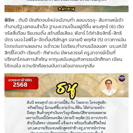
พิจิก
.. ต้นปี บัณฑิตจบใหม่จะมีงานทำ สอบบรรจุ- สัมภาษณ์เข้า
ทำงานรัฐ,เอกชนสำเร็จ ฐานะความเป็นอยู่ดีขึ้น พระศุกร์ (6) เจิด
จรัสสี่เดือน รีแบรนดิ้ง สร้างชื่อเสียง, พีอาร์ ได้ค่าลิขสิทธิ์-สิทธิ
บัตร บมจ.ไอพีโอ-จัดตั้งบริษัทลูก ปลายปี พฤหัส (5) ดาวการเงิน
โดดเด่นตามผลงาน จะร่ำรวย ไปเรียน,ทำงานเมืองนอก นร,นศ.ใช้
สิทธิ์โควต้า เรียนดี- กีฬาเด่น มีพรสวรรค์ ครู,อาจารย์เป็นที่
ปรึกษาโครงการสำคัญ หาทุนสนับสนุนกิจกรรมนักศึกษา เขียน
โค้ดเอไอ ความรักคือแรงบันดาลใจเอาชนะทุกสิ่ง