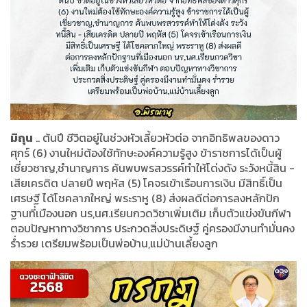
มิถุน
.. ต้นปี ชีวิตอยู่ในช่วงหัวเลี้ยวหัวต่อ จากอิทธิพลของดาว
ศุกร์ (6) งานใหม่ต้องใช้ทักษะองค์ความรู้สูง ข้าราชการได้เป็นผู้
เชี่ยวชาญ,ชำนาญการ ค้นพบพรสวรรค์ทำให้โด่งดัง ระวังหนี้สิน -
เสียเครดิต ปลายปี พฤหัส (5) โคจรเข้าเรือนการเงิน มีสิทธิ์เป็น
เศรษฐี ได้โชคลาภใหญ่ พระราหู (8) ส่งผลดีต่อการลงหลักปัก
ฐานที่เมืองนอก นร,นศ.เรียนกวดวิชาเพิ่มเติม เก็บตัวแข่งขันกีฬา
ตอบปัญหาทางวิชาการ ประกวดสิ่งประดิษฐ์ คู่ครองมีงานทำมั่นคง
ร่ำรวย เตรียมพร้อมเป็นพ่อบ้าน,แม่บ้านเลี้ยงลูก