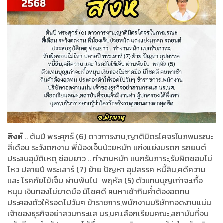
สิงห์
.. ต้นปี พระศุกร์ (6) ดาวการงาน,ญาติมิตรโคจรในภพมรณะ
สี่เดือน ระวังตกงาน พี่น้องเจ็บป่วยหนัก แก่งแย่งมรดก รถยนต์
ประสบอุบัติเหตุ ซ่อมยาว .. ทำงานหนัก แบกรับภาระ,รับผิดชอบไม่
ไหว ปลายปี พระเสาร์ (7) ย้าย ปัญหา อุปสรรค หนี้สิน,คดีความ
และ โรคภัยไข้เจ็บ ผ่านพ้นไป พฤหัส (5) ตัวแทนบุญเก่าจะเกื้อ
หนุน เงินทองไม่ขาดมือ มีโชคดี คนหาเช้ากินค่ำต้องอดทน
ประคองตัวให้รอดไปวันๆ ข้าราชการ,พนักงานบริษัทกอดงานแน่น
เจ้าของธุรกิจอย่าสวนกระแส นร,นศ.เลือกเรียนคณะ,สถาบันที่จบ