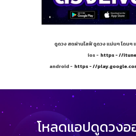
ดูดวง สดผ่านไลฟ์ ดูดวง แม่นๆ โดนๆ 
ios -
https - //itu
android -
https - //play.google.c
โหลดแอปดูดวงออน