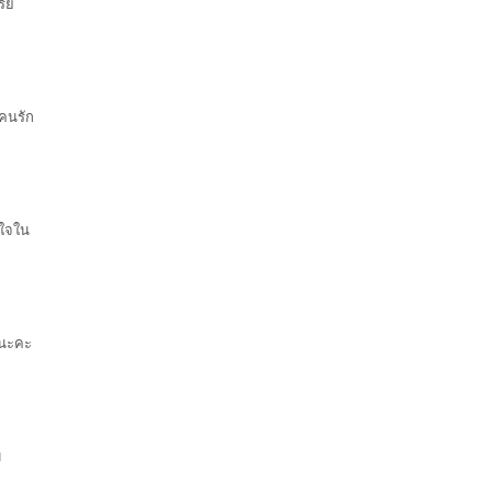
รย์
คนรัก
ิใจใน
ตินะคะ
บ