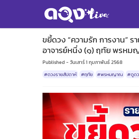
ขยี้ดวง “ความรัก การงาน” รา
อาจารย์หนึ่ง (๑) ฤทัย พรห
Published - วันเสาร์ 1 กุมภาพันธ์ 2568
#ดวงรายสัปดาห์
#ฤทัย
#พรหมญาณ
#ดูดว