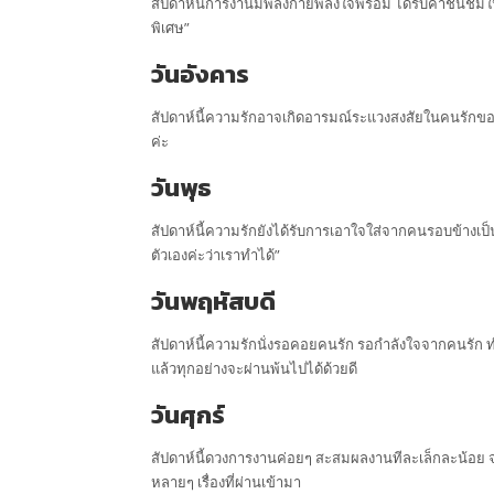
สัปดาห์นี้การงานมีพลังกายพลังใจพร้อม ได้รับคำชื่นชมใ
พิเศษ”
วันอังคาร
สัปดาห์นี้ความรักอาจเกิดอารมณ์ระแวงสงสัยในคนรักขอ
ค่ะ
วันพุธ
สัปดาห์นี้ความรักยังได้รับการเอาใจใส่จากคนรอบข้างเป
ตัวเองค่ะว่าเราทำได้”
วันพฤหัสบดี
สัปดาห์นี้ความรักนั่งรอคอยคนรัก รอกำลังใจจากคนรัก ทำใ
แล้วทุกอย่างจะผ่านพ้นไปได้ด้วยดี
วันศุกร์
สัปดาห์นี้ดวงการงานค่อยๆ สะสมผลงานทีละเล็กละน้อย 
หลายๆ เรื่องที่ผ่านเข้ามา