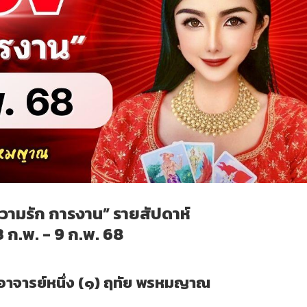
ความรัก การงาน” รายสัปดาห์
3 ก.พ. - 9 ก.พ. 68
อาจารย์หนึ่ง (๑) ฤทัย พรหมญาณ