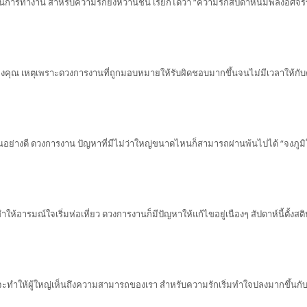
นการทำงาน สำหรับความรักยังหวานชื่น เรียกได้ว่า “ความรักสัปดาห์นี้มีพลังอัศจร
งคุณ เหตุเพราะดวงการงานที่ถูกมอบหมายให้รับผิดชอบมากขึ้นจนไม่มีเวลาให้กับ
็นอย่างดี ดวงการงาน ปัญหาที่มีไม่ว่าใหญ่ขนาดไหนก็สามารถผ่านพ้นไปได้ “จงภูม
ห้อารมณ์ใจเริ่มห่อเหี่ยว ดวงการงานก็มีปัญหาให้แก้ไขอยู่เนืองๆ สัปดาห์นี้ตั้งส
จะทำให้ผู้ใหญ่เห็นถึงความสามารถของเรา สำหรับความรักเริ่มทำใจปลงมากขึ้นกั