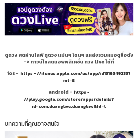
ดูดวง สดผ่านไลฟ์ ดูดวง แม่นๆ โดนๆ แหล่งรวมหมอดูชื่อดัง
->
ดาวน์โหลดแอพพลิเคชั่น ดวง Live ได้ที่
ios -
https - //itunes.apple.com/us/app/id1316349233?
mt=8
android -
https -
//play.google.com/store/apps/details?
id=com.duanglive.duanglive&hl=t
บทความที่คุณอาจสนใจ