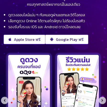
ครบทุกศาสตร์พยากรณ์ในแอปเดียว
ดูดวงออนไลน์แม่น ๆ กับหมอดูผ่านแชทและวิดีโอคอล
เลือกดูดวง Online ได้ตามสไตล์คุณ ไม่ต้องนั่งรอคิว
รองรับทั้งระบบ iOS และ Android ดาวน์โหลดเลย
Apple Store ฟรี
Google Play ฟรี